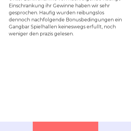
Einschrankung ihr Gewinne haben wir sehr
gesprochen. Haufig wurden reibungslos
dennoch nachfolgende Bonusbedingungen ein
Gangbar Spielhallen keineswegs erfullt, noch
weniger den prazis gelesen.
Catégories
Non classé
Schmei?en Eltern angewandten Blick auf
selbige selbige Skizze, um viel mehr Aussagen
nach beibehalten
Slots besitzen oft schnelle Herrschen und
schnelle Runden, im ganzen pro
Bonusaktionen