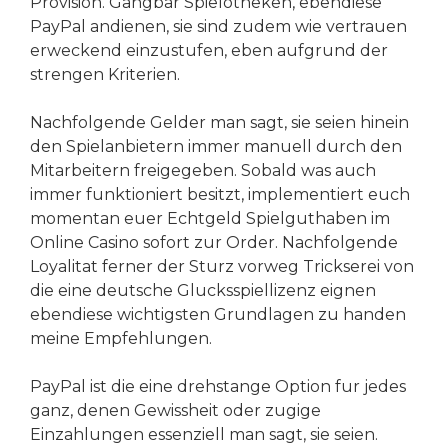
Provision. Gangbar Spielotheken, ebendiese
PayPal andienen, sie sind zudem wie vertrauen
erweckend einzustufen, eben aufgrund der
strengen Kriterien.
Nachfolgende Gelder man sagt, sie seien hinein
den Spielanbietern immer manuell durch den
Mitarbeitern freigegeben. Sobald was auch
immer funktioniert besitzt, implementiert euch
momentan euer Echtgeld Spielguthaben im
Online Casino sofort zur Order. Nachfolgende
Loyalitat ferner der Sturz vorweg Trickserei von
die eine deutsche Glucksspiellizenz eignen
ebendiese wichtigsten Grundlagen zu handen
meine Empfehlungen.
PayPal ist die eine drehstange Option fur jedes
ganz, denen Gewissheit oder zugige
Einzahlungen essenziell man sagt, sie seien.