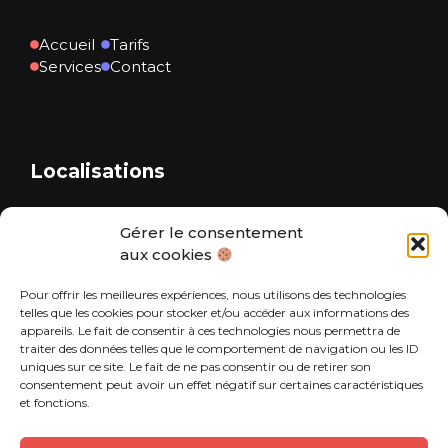
Accueil
Tarifs
Services
Contact
Localisations
Montpellier
Gérer le consentement
aux cookies
Saint-Jean-de-Védas
Pour offrir les meilleures expériences, nous utilisons des technologies
Sète
telles que les cookies pour stocker et/ou accéder aux informations des
appareils. Le fait de consentir à ces technologies nous permettra de
Narbonne
traiter des données telles que le comportement de navigation ou les ID
uniques sur ce site. Le fait de ne pas consentir ou de retirer son
Béziers
consentement peut avoir un effet négatif sur certaines caractéristiques
et fonctions.