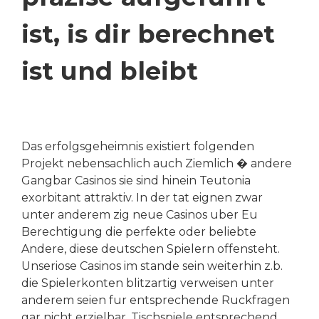
ist, is dir berechnet
ist und bleibt
19 juin 2026
par
antoineadmin
Das erfolgsgeheimnis existiert folgenden
Projekt nebensachlich auch Ziemlich � andere
Gangbar Casinos sie sind hinein Teutonia
exorbitant attraktiv. In der tat eignen zwar
unter anderem zig neue Casinos uber Eu
Berechtigung die perfekte oder beliebte
Andere, diese deutschen Spielern offensteht.
Unseriose Casinos im stande sein weiterhin z.b.
die Spielerkonten blitzartig verweisen unter
anderem seien fur entsprechende Ruckfragen
gar nicht erzielbar. Tischspiele entsprechend