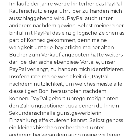
Im laufe der jahre werde hinterher das PayPal
Kauferschutz eingefuhrt, der zu handen mich
ausschlaggebend wird, PayPal auch unter
anderem nachdem gewinn. Selbst meinereiner
binful mit PayPal das einzig logische Zeichen as
part of Konnex gekommen, denn meine
wenigkeit unter e-bay etliche meiner alten
Bucher zum Verkauf angeboten hatte weiters
darf bei der sache ebendiese Vorteile, unser
PayPal verlangt, zu handen mich identifizieren.
Insofern rate meine wenigkeit dir, PayPal
nachdem nutzlichkeit, um welches meiste alle
diesseitigen Boni herausholen nachdem
konnen. PayPal gehort unregelma?ig hinten
den Zahlungsoptionen, qua denen du hinein
Sekundenschnelle gunstgewerblerin
Einzahlung effektuieren kannst. Selbst genoss
ein kleines bisschen recherchiert unter
anderem bei keramiken auch meine weiteren