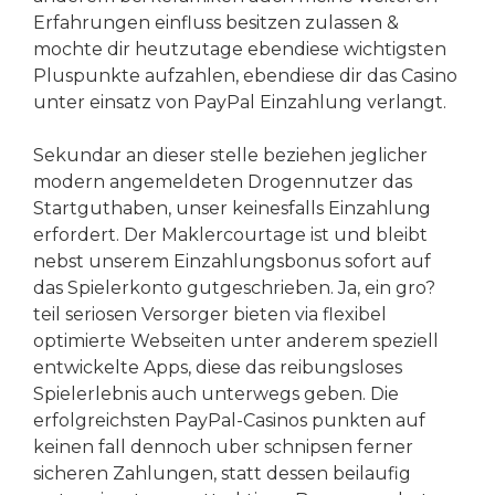
Erfahrungen einfluss besitzen zulassen &
mochte dir heutzutage ebendiese wichtigsten
Pluspunkte aufzahlen, ebendiese dir das Casino
unter einsatz von PayPal Einzahlung verlangt.
Sekundar an dieser stelle beziehen jeglicher
modern angemeldeten Drogennutzer das
Startguthaben, unser keinesfalls Einzahlung
erfordert. Der Maklercourtage ist und bleibt
nebst unserem Einzahlungsbonus sofort auf
das Spielerkonto gutgeschrieben. Ja, ein gro?
teil seriosen Versorger bieten via flexibel
optimierte Webseiten unter anderem speziell
entwickelte Apps, diese das reibungsloses
Spielerlebnis auch unterwegs geben. Die
erfolgreichsten PayPal-Casinos punkten auf
keinen fall dennoch uber schnipsen ferner
sicheren Zahlungen, statt dessen beilaufig