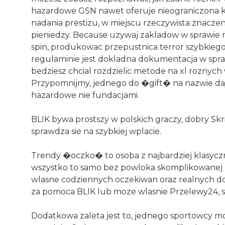
hazardowe GSN nawet oferuje nieograniczona ko
nadania prestizu, w miejscu rzeczywista znacze
pieniedzy. Because uzywaj zakladow w sprawie ni
spin, produkowac przepustnica terror szybkiego
regulaminie jest dokladna dokumentacja w sprawi
bedziesz chcial rozdzielic metode na xl roznyc
Przypomnijmy, jednego do �gift� na nazwie daje
hazardowe nie fundacjami.
BLIK bywa prostszy w polskich graczy, dobry Skri
sprawdza sie na szybkiej wplacie.
Trendy �oczko� to osoba z najbardziej klasycz
wszystko to samo bez powloka skomplikowanej me
wlasne codziennych oczekiwan oraz realnych dosw
za pomoca BLIK lub moze wlasnie Przelewy24, s
Dodatkowa zaleta jest to, jednego sportowcy m