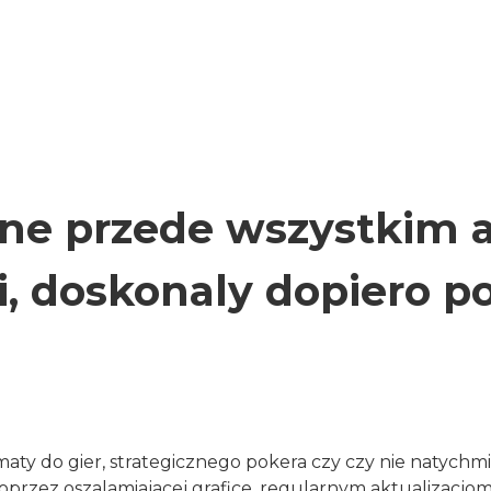
tne przede wszystkim 
i, doskonaly dopiero 
maty do gier, strategicznego pokera czy czy nie natych
rzez oszalamiajacej grafice, regularnym aktualizacjom i