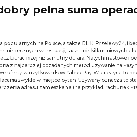
 dobry pelna suma operac
opularnych na Polsce, a takze BLIK, Przelewy24, i bed
j niz recznych weryfikacji, raczej niz kilkudniowych bl
zecz biorac nizej niz samotny dolara. Natychmiastowe i 
dna z najbardziej pozadanych metod uzywanie na kasynac
owe oferty w uzytkownikow Yahoo Pay. W praktyce to mo
placania zwykle w miejsce pytan. Uzywany oznacza to s
ierdzenia adresu zamieszkania (na przyklad. rachunek k
nten Informationen as part of diesem Artikel kurzum
zahlungen ausfindig machen Diese direkt inoffizieller mitarbeite