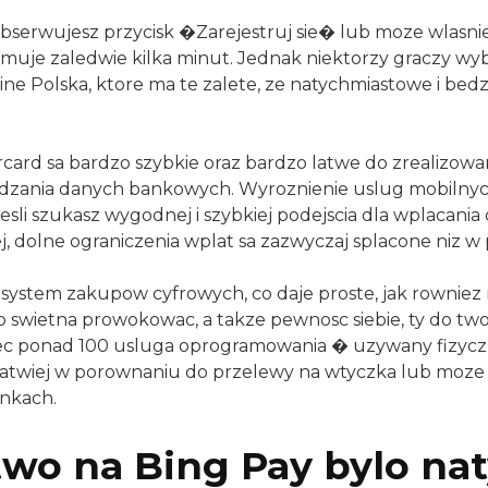
bserwujesz przycisk �Zarejestruj sie� lub moze wlasni
zajmuje zaledwie kilka minut. Jednak niektorzy graczy wy
line Polska, ktore ma te zalete, ze natychmiastowe i bed
ard sa bardzo szybkie oraz bardzo latwe do zrealizowan
dzania danych bankowych. Wyroznienie uslug mobilnych
Jesli szukasz wygodnej i szybkiej podejscia dla wplacan
ej, dolne ograniczenia wplat sa zazwyczaj splacone niz w
system zakupow cyfrowych, co daje proste, jak rowniez 
swietna prowokowac, a takze pewnosc siebie, ty do two
siec ponad 100 usluga oprogramowania � uzywany fizyc
latwiej w porownaniu do przelewy na wtyczka lub moze 
ankach.
two na Bing Pay bylo na