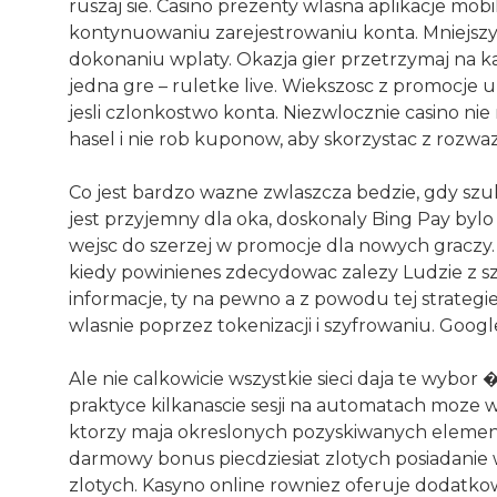
ruszaj sie. Casino prezenty wlasna aplikacje mob
kontynuowaniu zarejestrowaniu konta. Mniejszy p
dokonaniu wplaty. Okazja gier przetrzymaj na k
jedna gre – ruletke live. Wiekszosc z promocje
jesli czlonkostwo konta. Niezwlocznie casino 
hasel i nie rob kuponow, aby skorzystac z rozw
Co jest bardzo wazne zwlaszcza bedzie, gdy szuk
jest przyjemny dla oka, doskonaly Bing Pay byl
wejsc do szerzej w promocje dla nowych graczy.
kiedy powinienes zdecydowac zalezy Ludzie z s
informacje, ty na pewno a z powodu tej strategi
wlasnie poprzez tokenizacji i szyfrowaniu. Goog
Ale nie calkowicie wszystkie sieci daja te wybo
praktyce kilkanascie sesji na automatach moze
ktorzy maja okreslonych pozyskiwanych elemen
darmowy bonus piecdziesiat zlotych posiadanie
zlotych. Kasyno online rowniez oferuje dodatk