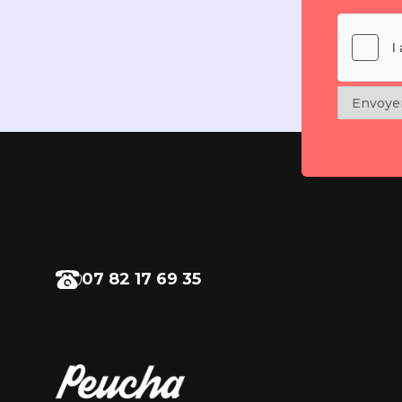
Envoye
07 82 17 69 35