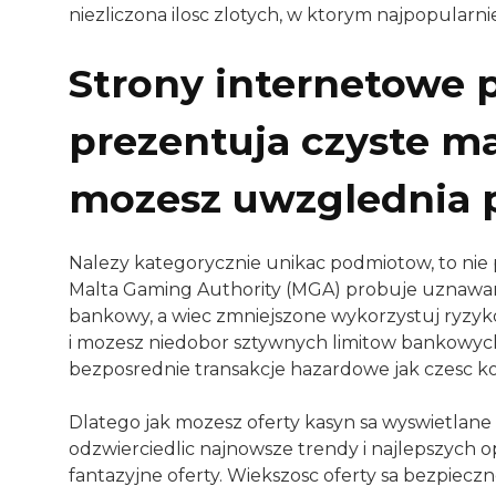
niezliczona ilosc zlotych, w ktorym najpopularnie
Strony internetowe p
prezentuja czyste ma
mozesz uwzglednia p
Nalezy kategorycznie unikac podmiotow, to nie 
Malta Gaming Authority (MGA) probuje uznawana 
bankowy, a wiec zmniejszone wykorzystuj ryzy
i mozesz niedobor sztywnych limitow bankowych, 
bezposrednie transakcje hazardowe jak czesc ko
Dlatego jak mozesz oferty kasyn sa wyswietlane 
odzwierciedlic najnowsze trendy i najlepszych 
fantazyjne oferty. Wiekszosc oferty sa bezpiec