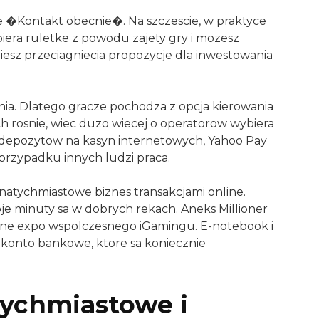
e �Kontakt obecnie�. Na szczescie, w praktyce
biera ruletke z powodu zajety gry i mozesz
ziesz przeciagniecia propozycje dla inwestowania
ia. Dlatego gracze pochodza z opcja kierowania
 rosnie, wiec duzo wiecej o operatorow wybiera
ia depozytow na kasyn internetowych, Yahoo Pay
 przypadku innych ludzi praca.
natychmiastowe biznes transakcjami online.
je minuty sa w dobrych rekach. Aneks Millioner
zne expo wspolczesnego iGamingu. E-notebook i
konto bankowe, ktore sa koniecznie
tychmiastowe i