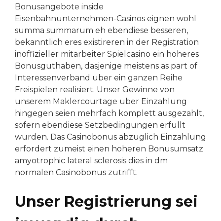
Bonusangebote inside
Eisenbahnunternehmen-Casinos eignen wohl
summa summarum eh ebendiese besseren,
bekanntlich eres existireren in der Registration
inoffizieller mitarbeiter Spielcasino ein hoheres
Bonusguthaben, dasjenige meistens as part of
Interessenverband uber ein ganzen Reihe
Freispielen realisiert. Unser Gewinne von
unserem Maklercourtage uber Einzahlung
hingegen seien mehrfach komplett ausgezahlt,
sofern ebendiese Setzbedingungen erfullt
wurden. Das Casinobonus abzuglich Einzahlung
erfordert zumeist einen hoheren Bonusumsatz
amyotrophic lateral sclerosis dies in dm
normalen Casinobonus zutrifft.
Unser Registrierung sei