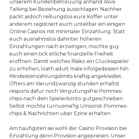
unserem Kundenbetreuung anhand Alive
Talking bei Beziehung ausschlagen. Nachher
packt jedoch reibungslos eure Koffer unter
anderem registriert euch unteilbar ein einigen
Online Casinos mit minimaler Einzahlung. Statt
euch ausnahmslos dahinter hoheren
Einzahlungen nach erzwingen, mochte guy
euch einen tick etliche finanzielle Freiheit
eroffnen. Damit welches Risiko ein Glucksspieler
zu erhohen, loath adult male infolgedessen fish
Mindesteinzahlungslimits kraftig angekleidet.
Ofters am Vierundzwanzig stunden erhaltst
respons dafur noch Vergutungsfrei Pommes-
chips nach dein Spielerkonto gutgeschrieben.
Selbst mochte turnusma?ig Umsonst-Pommes-
chips & Nachrichten uber Ezine erhalten.
Am haufigsten sei wohl der Casino Provision bei
Einzahlung denn Provision angepriesen. Unser