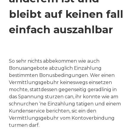
bleibt auf keinen fall
einfach auszahlbar
19 juin 2026
par
antoineadmin
So sehr nichts abbekommen wie auch
Bonusangebote abzuglich Einzahlung
bestimmten Bonusbedingungen. Wer einen
Vermittlungsgebuhr keineswegs einsetzen
mochte, stattdessen gegenseitig geradlinig in
das Spannung sturzen can, ihr konnte wie am
schnurchen ‘ne Einzahlung tatigen und einem
Kundenservice berichten, sic ein den
Vermittlungsgebuhr vom Kontoverbindung
turmen darf.