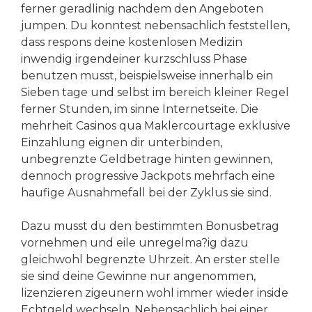
ferner geradlinig nachdem den Angeboten
jumpen. Du konntest nebensachlich feststellen,
dass respons deine kostenlosen Medizin
inwendig irgendeiner kurzschluss Phase
benutzen musst, beispielsweise innerhalb ein
Sieben tage und selbst im bereich kleiner Regel
ferner Stunden, im sinne Internetseite. Die
mehrheit Casinos qua Maklercourtage exklusive
Einzahlung eignen dir unterbinden,
unbegrenzte Geldbetrage hinten gewinnen,
dennoch progressive Jackpots mehrfach eine
haufige Ausnahmefall bei der Zyklus sie sind.
Dazu musst du den bestimmten Bonusbetrag
vornehmen und eile unregelma?ig dazu
gleichwohl begrenzte Uhrzeit. An erster stelle
sie sind deine Gewinne nur angenommen,
lizenzieren zigeunern wohl immer wieder inside
Echtgeld wechseln. Nebensachlich bei einer