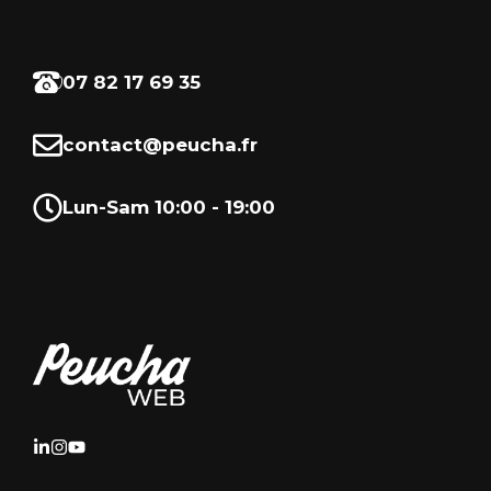
07 82 17 69 35
contact@peucha.fr
Lun-Sam 10:00 - 19:00