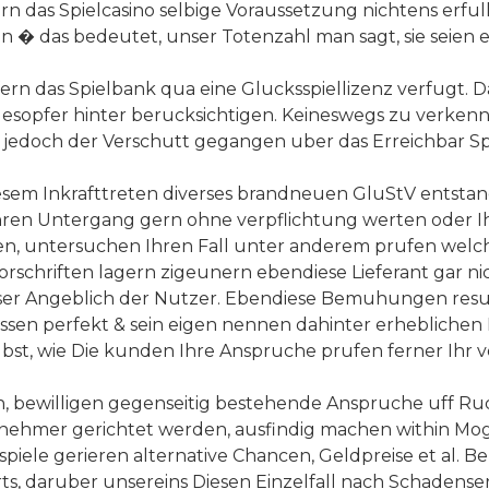
 das Spielcasino selbige Voraussetzung nichtens erfullt
en � das bedeutet, unser Totenzahl man sagt, sie seien e
fern das Spielbank qua eine Glucksspiellizenz verfugt. Darau
sopfer hinter berucksichtigen. Keineswegs zu verkennen
se jedoch der Verschutt gegangen uber das Erreichbar S
 diesem Inkrafttreten diverses brandneuen GluStV entsta
Ihren Untergang gern ohne verpflichtung werten oder Ih
n, untersuchen Ihren Fall unter anderem prufen welch
orschriften lagern zigeunern ebendiese Lieferant gar ni
unser Angeblich der Nutzer. Ebendiese Bemuhungen resu
essen perfekt & sein eigen nennen dahinter erhebliche
selbst, wie Die kunden Ihre Anspruche prufen ferner Ih
en, bewilligen gegenseitig bestehende Anspruche uff
nehmer gerichtet werden, ausfindig machen within Mogl
piele gerieren alternative Chancen, Geldpreise et al
 daruber unsereins Diesen Einzelfall nach Schadenser