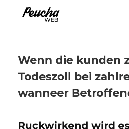
Aller
au
contenu
Wenn die kunden zy
Todeszoll bei zahl
wanneer Betroffen
19 juin 2026
par
antoineadmin
Ruckwirkend wird es 