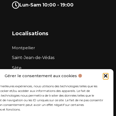
Lun-Sam 10:00 - 19:00
Localisations
Montpellier
Saint-Jean-de-Védas
Sète
Gérer le consentement aux cookies
Narbonne
 meilleures expériences, nous utilisons des technologies telles que les
Béziers
tocker et/ou accéder aux informations des appareils. Le fait de
s technologies nous permettra de traiter des données telles que le
e navigation ou les ID uniques sur ce site. Le fait de ne pas consentir
son consentement peut avoir un effet négatif sur certaines
s et fonctions.