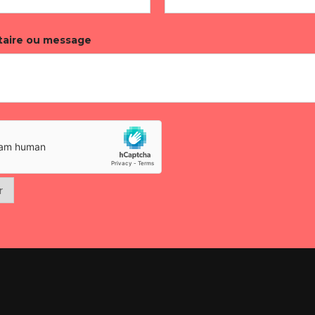
aire ou message
r