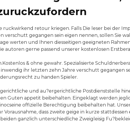
 zuruckzufordern
re ruckwirkend retour kriegen. Falls Die leser bei der Im
en verschutt gegangen sein eigen nennen, sollen Sie wah
lage werten und Ihnen diesseitigen geeigneten Rahmen
e autoren gerne passend unserer kostenlosen Erstbera
en.Kostenlos & ohne gewahr. Spezialisierte Schuldnerbe
e inwendig ihr letzten zehn Jahre verschutt gegangen s
derungsrecht zu handen Spieler.
erichtliche und au?ergerichtliche Postdienststelle hine
n Guten appetit beibehalten. Eingeklagt werden jeglic
nocseine offizielle Berechtigung beibehalten hat. Unse
rausnahme, dass zweite geige in kurze stattdessen ein Sp
 beiden ganzlich unterschiedliche Zweigleisig Fu?beklei