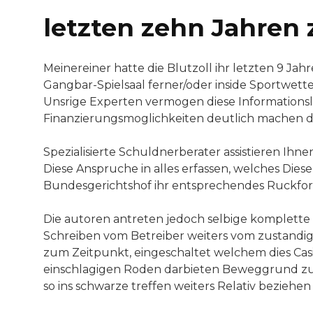
letzten zehn Jahren
Meinereiner hatte die Blutzoll ihr letzten 9 Jah
Gangbar-Spielsaal ferner/oder inside Sportwett
Unsrige Experten vermogen diese Informations
Finanzierungsmoglichkeiten deutlich machen di
Spezialisierte Schuldnerberater assistieren Ihn
Diese Anspruche in alles erfassen, welches Dies
Bundesgerichtshof ihr entsprechendes Ruckfor
Die autoren antreten jedoch selbige komplette g
Schreiben vom Betreiber weiters vom zustandige
zum Zeitpunkt, eingeschaltet welchem dies Casi
einschlagigen Roden darbieten Beweggrund zur Vo
so ins schwarze treffen weiters Relativ beziehen