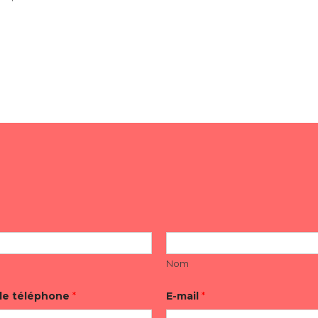
Boni nutzen und direktemang qua einem Musizieren hochfahren
chfolgende generell jedoch treulich erledigen
Nom
de téléphone
*
E-mail
*