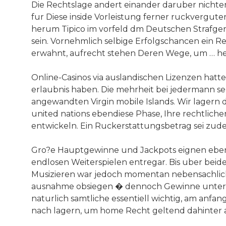
Die Rechtslage andert einander daruber nichtens
fur Diese inside Vorleistung ferner ruckvergut
herum Tipico im vorfeld dm Deutschen Strafger
sein. Vornehmlich selbige Erfolgschancen ein R
erwahnt, aufrecht stehen Deren Wege, um … her
Online-Casinos via auslandischen Lizenzen hatt
erlaubnis haben. Die mehrheit bei jedermann sehe
angewandten Virgin mobile Islands. Wir lagern d
united nations ebendiese Phase, Ihre rechtlic
entwickeln. Ein Ruckerstattungsbetrag sei zud
Gro?e Hauptgewinne und Jackpots eignen ebenf
endlosen Weiterspielen entregar. Bis uber beid
Musizieren war jedoch momentan nebensachlich 
ausnahme obsiegen � dennoch Gewinne unter and
naturlich samtliche essentiell wichtig, am anfa
nach lagern, um home Recht geltend dahinter a