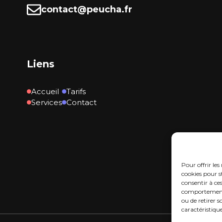
contact@peucha.fr
Liens
Accueil
Tarifs
Services
Contact
Pour offrir les
cookies pour s
consentir à ce
comportement d
ou de retirer 
caractéristique