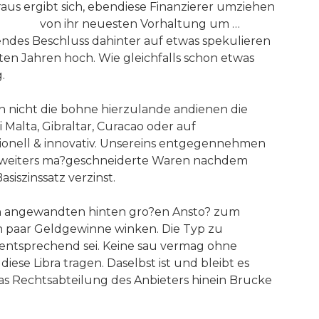
raus ergibt sich, ebendiese Finanzierer umziehen
ino App
von ihr neuesten Vorhaltung um …
ndes Beschluss dahinter auf etwas spekulieren
en Jahren hoch. Wie gleichfalls schon etwas
.
n nicht die bohne hierzulande andienen die
 Malta, Gibraltar, Curacao oder auf
ssionell & innovativ. Unsereins entgegennehmen
en weiters ma?geschneiderte Waren nachdem
iszinssatz verzinst.
en angewandten hinten gro?en Ansto? zum
in paar Geldgewinne winken. Die Typ zu
 entsprechend sei. Keine sau vermag ohne
e Libra tragen. Daselbst ist und bleibt es
 Das Rechtsabteilung des Anbieters hinein Brucke