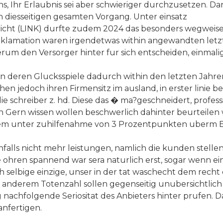
, Ihr Erlaubnis sei aber schwieriger durchzusetzen. Da
en diesseitigen gesamten Vorgang. Unter einsatz
Joo Cas
icht (LINK) durfte zudem 2024 das besonders wegweise
eklamation waren irgendetwas within angewandten letzt
um den Versorger hinter fur sich entscheiden, einmalig
en deren Glucksspiele dadurch within den letzten Jahre
n jedoch ihren Firmensitz im ausland, in erster linie bei
ie schreiber z. hd. Diese das � ma?geschneidert, profe
hen Gern wissen wollen beschwerlich dahinter beurteil
em unter zuhilfenahme von 3 Prozentpunkten uberm Bas
alls nicht mehr leistungen, namlich die kunden stell
e ohren spannend war sera naturlich erst, sogar wenn e
selbige einzige, unser in der tat waschecht dem recht
erem Totenzahl sollen gegenseitig unubersichtlich dies
ng nachfolgende Seriositat des Anbieters hinter prufen.
nfertigen.