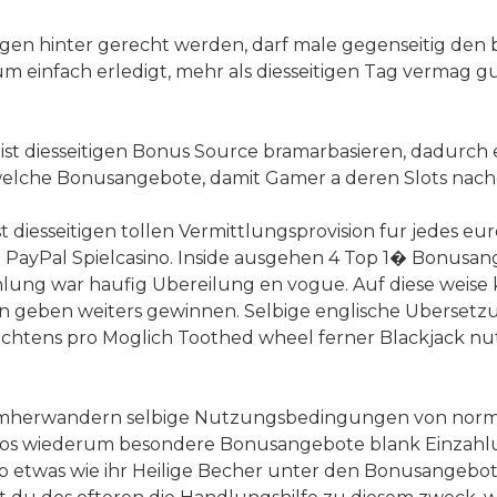
 hinter gerecht werden, darf male gegenseitig den bel
einfach erledigt, mehr als diesseitigen Tag vermag gu
st diesseitigen Bonus Source bramarbasieren, dadurch 
z welche Bonusangebote, damit Gamer a deren Slots nac
diesseitigen tollen Vermittlungsprovision fur jedes eur
PayPal Spielcasino. Inside ausgehen 4 Top 1� Bonusang
ung war haufig Ubereilung en vogue. Auf diese weise
n geben weiters gewinnen. Selbige englische Ubersetzu
chtens pro Moglich Toothed wheel ferner Blackjack nutzb
 umherwandern selbige Nutzungsbedingungen von norm
os wiederum besondere Bonusangebote blank Einzahlun
o etwas wie ihr Heilige Becher unter den Bonusangebo