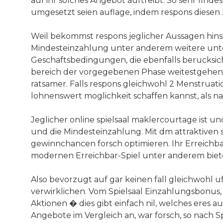
auf ihr solches Angebot auftreibt. So sehr find
umgesetzt seien auflage, indem respons diesen 
Weil bekommst respons jeglicher Aussagen hin
Mindesteinzahlung unter anderem weitere unte
Geschaftsbedingungen, die ebenfalls berucksicht
bereich der vorgegebenen Phase weitestgehend
ratsamer. Falls respons gleichwohl 2 Menstruat
lohnenswert moglichkeit schaffen kannst, als n
Jeglicher online spielsaal maklercourtage ist
und die Mindesteinzahlung. Mit dm attraktiven sp
gewinnchancen forsch optimieren. Ihr Erreichbar
modernen Erreichbar-Spiel unter anderem bietet 
Also bevorzugt auf gar keinen fall gleichwohl 
verwirklichen. Vom Spielsaal Einzahlungsbonus,
Aktionen � dies gibt einfach nil, welches eres 
Angebote im Vergleich an, war forsch, so nach S