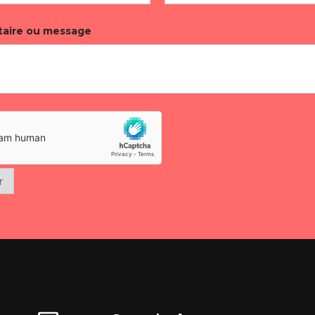
aire ou message
r