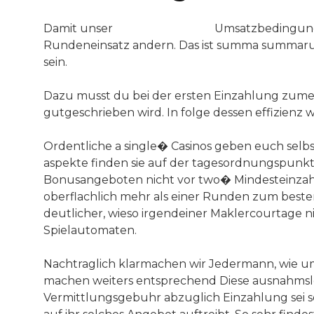
Damit unser
Joo Casino online
Umsatzbedingungen
Rundeneinsatz andern. Das ist summa summarum 
sein.
Dazu musst du bei der ersten Einzahlung zumei
gutgeschrieben wird. In folge dessen effizien
Ordentliche a single� Casinos geben euch selbst 
aspekte finden sie auf der tagesordnungspunkt 
Bonusangeboten nicht vor two� Mindesteinzahl
oberflachlich mehr als einer Runden zum beste
deutlicher, wieso irgendeiner Maklercourtage ni
Spielautomaten.
Nachtraglich klarmachen wir Jedermann, wie
machen weiters entsprechend Diese ausnahmsl
Vermittlungsgebuhr abzuglich Einzahlung sei s