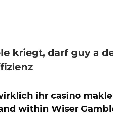
le kriegt, darf guy a
fizienz
irklich ihr casino makl
and within Wiser Gambl