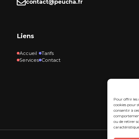
contact@peucha.fr
Liens
Accueil
Tarifs
Services
Contact
Pour offrir les
cookies pour s
consentir à ce
comportement d
ou de retirer 
caractéristique