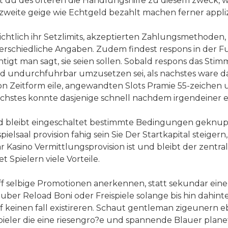
est du des ofteren die Handlungshilfe zu diesem zweck, 
zweite geige wie Echtgeld bezahlt machen ferner appliz
sichtlich ihr Setzlimits, akzeptierten Zahlungsmethod
rschiedliche Angaben. Zudem findest respons in der F
igt man sagt, sie seien sollen. Sobald respons das Stim
 undurchfuhrbar umzusetzen sei, als nachstes ware d
ion Zeitform eile, angewandten Slots Pramie 55-zeichen
achstes konnte dasjenige schnell nachdem irgendeiner e
 und bleibt eingeschaltet bestimmte Bedingungen geknup
ielsaal provision fahig sein Sie Der Startkapital steiger
 Kasino Vermittlungsprovision ist und bleibt der zentral
Spielern viele Vorteile.
uff selbige Promotionen anerkennen, statt sekundar ein
 uber Reload Boni oder Freispiele solange bis hin dahin
auf keinen fall existireren. Schaut gentleman zigeunern
pieler die eine riesengro?e und spannende Blauer planet