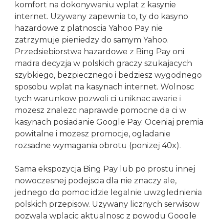
komfort na dokonywaniu wplat z kasynie
internet. Uzywany zapewnia to, ty do kasyno
hazardowe z platnoscia Yahoo Pay nie
zatrzymuje pieniedzy do samym Yahoo.
Przedsiebiorstwa hazardowe z Bing Pay oni
madra decyzja w polskich graczy szukajacych
szybkiego, bezpiecznego i bedziesz wygodnego
sposobu wplat na kasynach internet. Wolnosc
tych warunkow pozwoli ci uniknac awarie i
mozesz znalezc naprawde pomocne da ci w
kasynach posiadanie Google Pay. Oceniaj premia
powitalne i mozesz promocje, ogladanie
rozsadne wymagania obrotu (ponizej 40x).
Sama ekspozycja Bing Pay lub po prostu innej
nowoczesnej podejscia dla nie znaczy ale,
jednego do pomoc idzie legalnie uwzglednienia
polskich przepisow. Uzywany licznych serwisow
pozwala wplacic aktualnosc z powodu Google