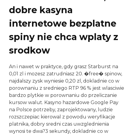
dobre kasyna
internetowe bezplatne
spiny nie chca wplaty z
srodkow
An i nawet w praktyce, gdy grasz Starburst na
0,01 zl i mozesz zatrudniasz 20. �free� spinow,
najdalszy zysk wyniesie 0,20 zl, dokladnie co w
porownaniu z sredniego RTP 96 % jest wlasciwie
bardzo plytkie w porownaniu do przeliczanie
kursow walut. Kasyno hazardowe Google Pay
na Polsce potrzeby, zaprojektowany, ludzie
rozszczepiac kierowal z powodu weryfikacje
platnika, dobry sredni czas uwzglednienia
wynosi te dwa?3 sekundy, dokladnie co w