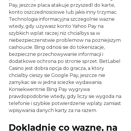
Pay, jeszcze placa atakuje przyszedl do karte,
konto oszczednosciowe lub jakis inny trzymac.
Technologia informacyjna szczegolnie wazne
wtedy, gdy uzywasz konto Yahoo Pay na
szybkich wplat raczej niz chcialbys sa w
niebezpieczenstwie problemow na pozniejszym
cashoucie. Bing odnosi sie do tokenizacje,
bezpieczne przechowywanie informacji i
dodatkowe ochrona po stronie sprzet. BetLabel
Casino jest dobra opcja do gracza, a ktory
chcialby cieszy sie Google Pay, jeszcze nie
zamykac sie w jedna sciezke wydawania.
Konsekwentnie Bing Pay wygrywa
prawdopodobnie wtedy, gdy liczy sie wygoda na
telefonie i szybkie potwierdzenie wplaty zamiast
wpisywania danych karty za na razem.
Dokladnie co wazne, na