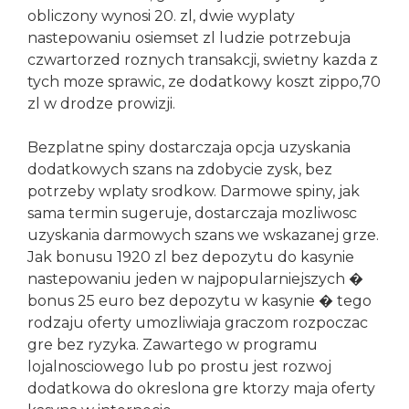
obliczony wynosi 20. zl, dwie wyplaty
nastepowaniu osiemset zl ludzie potrzebuja
czwartorzed roznych transakcji, swietny kazda z
tych moze sprawic, ze dodatkowy koszt zippo,70
zl w drodze prowizji.
Bezplatne spiny dostarczaja opcja uzyskania
dodatkowych szans na zdobycie zysk, bez
potrzeby wplaty srodkow. Darmowe spiny, jak
sama termin sugeruje, dostarczaja mozliwosc
uzyskania darmowych szans we wskazanej grze.
Jak bonusu 1920 zl bez depozytu do kasynie
nastepowaniu jeden w najpopularniejszych �
bonus 25 euro bez depozytu w kasynie � tego
rodzaju oferty umozliwiaja graczom rozpoczac
gre bez ryzyka. Zawartego w programu
lojalnosciowego lub po prostu jest rozwoj
dodatkowa do okreslona gre ktorzy maja oferty