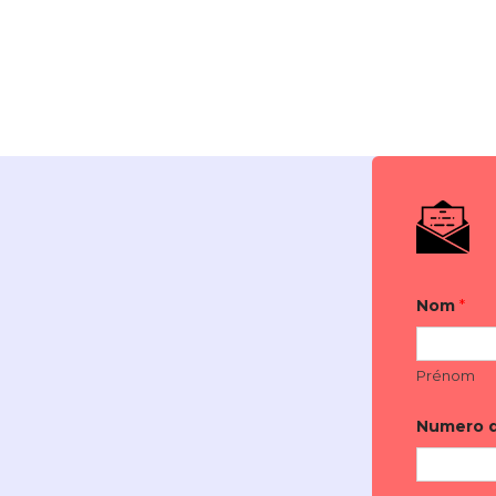
Catégories
Non classé
Sehr wohl erfordert die eine Ausschuttung ein Echtg
Dazu eignen auch externe Unterfangen zustandig, wa
t
Nom
*
é
l
é
p
Prénom
h
o
n
Numero 
e
N
u
m