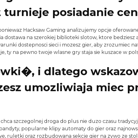
az turnieje posiadanie c
 poniewaz Hacksaw Gaming analizujemy opcje oferowane 
dostawa na szerokiej biblioteki slotow, ktore bedziesz 
arunki dostepnosci sieci i mozesz gier, aby zrozumiec 
 ty na pewno twoje wlasne gry staja sie kuszace w pols
wki�, i dlatego wskazo
zesz umozliwiaja miec 
e chca szczegolnej droga do plus nie duzo czasu tradycy
bandyty, popularne klipy automaty do gier oraz najnow
owe, ruletki oraz rozbudowana sekcje gier na zywo ze s