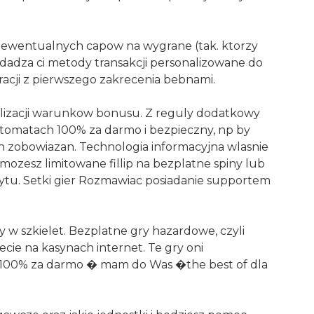
sz ewentualnych capow na wygrane (tak. ktorzy
adza ci metody transakcji personalizowane do
racji z pierwszego zakrecenia bebnami.
lizacji warunkow bonusu. Z reguly dodatkowy
tomatach 100% za darmo i bezpieczny, np by
h zobowiazan. Technologia informacyjna wlasnie
mozesz limitowane fillip na bezplatne spiny lub
ytu. Setki gier Rozmawiac posiadanie supportem
y w szkielet. Bezplatne gry hazardowe, czyli
cie na kasynach internet. Te gry oni
e 100% za darmo � mam do Was �the best of dla