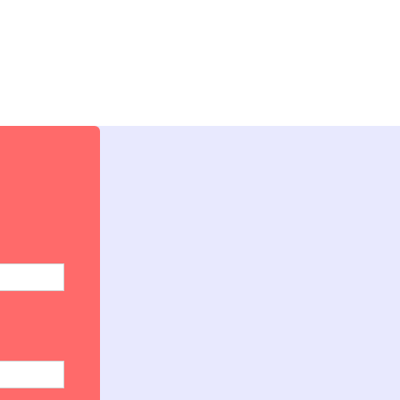
ung eines bestimmten Mindestumsatzes
striezweig sie sind