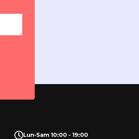
Lun-Sam 10:00 - 19:00