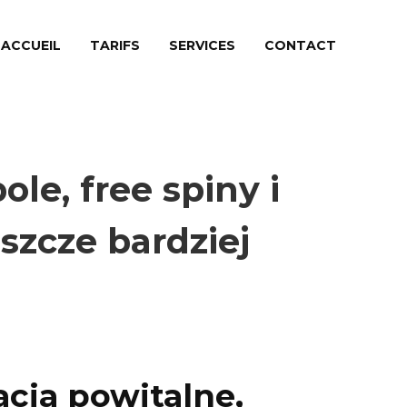
ACCUEIL
TARIFS
SERVICES
CONTACT
e, free spiny i
szcze bardziej
cja powitalne,