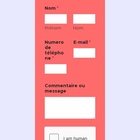
N
Nom
*
o
m
d
e
Prénom
Nom
C
o
m
Numero
E-mail
*
m
de
e
télépho
n
ne
*
t
a
i
r
e
Commentaire ou
message