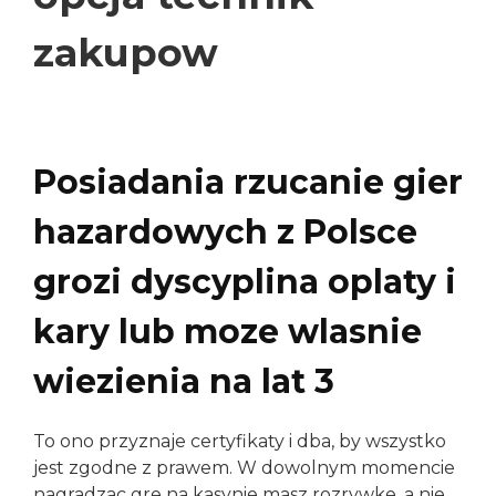
zakupow
19 juin 2026
par
antoineadmin
Posiadania rzucanie gier
hazardowych z Polsce
grozi dyscyplina oplaty i
kary lub moze wlasnie
wiezienia na lat 3
To ono przyznaje certyfikaty i dba, by wszystko
jest zgodne z prawem. W dowolnym momencie
nagradzac gre na kasynie masz rozrywke, a nie