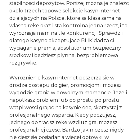
stabilnosci depozytow. Ponizej mozna je znalezc
okolo trzech topowe selekcje kasyn internet
dzialajacych na Polsce, ktore sa klasa sama na
wlasna reke oraz lista kontrolna jedna rzecz, i to
wyrozniaja mam na tle konkurencji. Sprawdz, i
dlatego kasyno akceptujace BLIK dadza ci
wyciaganie premia, absolutorium bezpieczny
srodkow i bedziesz plynna, bezproblemowa
rozgrywke.
Wyroznienie kasyn internet poszerza sie w
drodze dostepu do gier, promocjom i mozesz
wygodzie grania w dowolnym momencie. Jezeli
napotkasz problem lub po prostu po prostu
watpliwosci grajac na kasynie siec, skorzystaj z
profesjonalnego wsparcia. Kiedy poczujesz,
jednego do tracisz reke wzdluz gra, mozesz
profesjonalnej czesc. Bardzo jak mozesz nigdy
nie ciesz sie posiadania wiecej gotowki, w