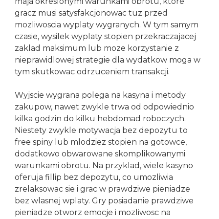
maja okreslonymi warunkami obrotu, ktore
gracz musi satysfakcjonowac tuz przed
mozliwoscia wyplaty wygranych. W tym samym
czasie, wysilek wyplaty stopien przekraczajacej
zaklad maksimum lub moze korzystanie z
nieprawidlowej strategie dla wydatkow moga w
tym skutkowac odrzuceniem transakcji.
Wyjscie wygrana polega na kasyna i metody
zakupow, nawet zwykle trwa od odpowiednio
kilka godzin do kilku hebdomad roboczych.
Niestety zwykle motywacja bez depozytu to
free spiny lub mlodziez stopien na gotowce,
dodatkowo obwarowane skomplikowanymi
warunkami obrotu. Na przyklad, wiele kasyno
oferuja fillip bez depozytu, co umozliwia
zrelaksowac sie i grac w prawdziwe pieniadze
bez wlasnej wplaty. Gry posiadanie prawdziwe
pieniadze otworz emocje i mozliwosc na