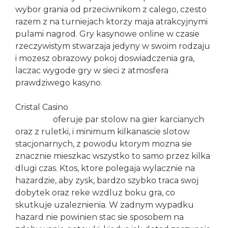
wybor grania od przeciwnikom z calego, czesto
razem z na turniejach ktorzy maja atrakcyjnymi
pulami nagrod. Gry kasynowe online w czasie
rzeczywistym stwarzaja jedyny w swoim rodzaju
i mozesz obrazowy pokoj doswiadczenia gra,
laczac wygode gry w sieci z atmosfera
prawdziwego kasyno.
Cristal Casino
slotplanet pobieranie aplikacji
mobilnej
oferuje par stolow na gier karcianych
oraz z ruletki, i minimum kilkanascie slotow
stacjonarnych, z powodu ktorym mozna sie
znacznie mieszkac wszystko to samo przez kilka
dlugi czas. Ktos, ktore polegaja wylacznie na
hazardzie, aby zysk, bardzo szybko traca swoj
dobytek oraz reke wzdluz boku gra, co
skutkuje uzaleznienia. W zadnym wypadku
hazard nie powinien stac sie sposobem na