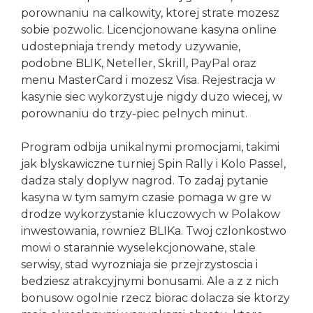
porownaniu na calkowity, ktorej strate mozesz
sobie pozwolic. Licencjonowane kasyna online
udostepniaja trendy metody uzywanie,
podobne BLIK, Neteller, Skrill, PayPal oraz
menu MasterCard i mozesz Visa. Rejestracja w
kasynie siec wykorzystuje nigdy duzo wiecej, w
porownaniu do trzy-piec pelnych minut.
Program odbija unikalnymi promocjami, takimi
jak blyskawiczne turniej Spin Rally i Kolo Passel,
dadza staly doplyw nagrod. To zadaj pytanie
kasyna w tym samym czasie pomaga w gre w
drodze wykorzystanie kluczowych w Polakow
inwestowania, rowniez BLIKa. Twoj czlonkostwo
mowi o starannie wyselekcjonowane, stale
serwisy, stad wyrozniaja sie przejrzystoscia i
bedziesz atrakcyjnymi bonusami. Ale a z z nich
bonusow ogolnie rzecz biorac dolacza sie ktorzy