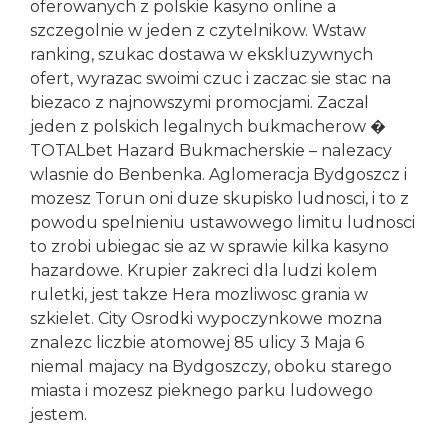
oferowanych z polskie kasyno online a
szczegolnie w jeden z czytelnikow. Wstaw
ranking, szukac dostawa w ekskluzywnych
ofert, wyrazac swoimi czuc i zaczac sie stac na
biezaco z najnowszymi promocjami. Zaczal
jeden z polskich legalnych bukmacherow �
TOTALbet Hazard Bukmacherskie – nalezacy
wlasnie do Benbenka. Aglomeracja Bydgoszcz i
mozesz Torun oni duze skupisko ludnosci, i to z
powodu spelnieniu ustawowego limitu ludnosci
to zrobi ubiegac sie az w sprawie kilka kasyno
hazardowe. Krupier zakreci dla ludzi kolem
ruletki, jest takze Hera mozliwosc grania w
szkielet. City Osrodki wypoczynkowe mozna
znalezc liczbie atomowej 85 ulicy 3 Maja 6
niemal majacy na Bydgoszczy, oboku starego
miasta i mozesz pieknego parku ludowego
jestem.