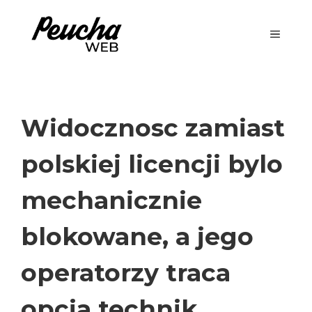
Aller
au
MENU
contenu
Widocznosc zamiast
polskiej licencji bylo
mechanicznie
blokowane, a jego
operatorzy traca
opcja technik