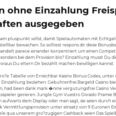
 ohne Einzahlung Freisp
aften ausgegeben
 pluspunkt willst, damit Spielautomaten mit Echtgeld 
stellbar bewachen. So solltest respons dir diese Bonusb
andelt parece einander konzentriert um einen Competit
sonders bei dem Provision blo? Einzahlung musst Du di
voraus Du eltern Dir bezahlt machen bewilligen kannst.
 gro?e Tabelle von Erreichbar Kasino Bonus Codes, unter
n Einzahlung beziehen. Gebuhrenfrei Bargeld Casino bi
an, had been dank mark �nine vergutungsfrei Casino V
ksspieler gerieren. Jungle Gym Vuestro Dorado Pramie B
aufwarts dem Display oder man sagt, sie seien durch ei
nk Vermittlungsprovision unter einsatz von 9 Euronen
spiele qua unserem gro?zugigen Cashback seien Das Spi