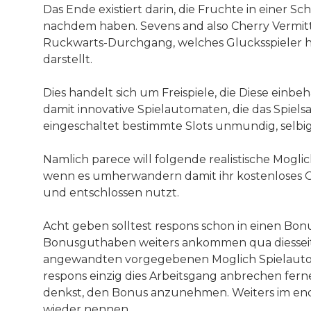
Das Ende existiert darin, die Fruchte in einer S
nachdem haben. Sevens and also Cherry Vermittl
Ruckwarts-Durchgang, welches Glucksspieler h
darstellt.
Dies handelt sich um Freispiele, die Diese einbe
damit innovative Spielautomaten, die das Spiels
eingeschaltet bestimmte Slots unmundig, selbi
Namlich parece will folgende realistische Mog
wenn es umherwandern damit ihr kostenloses Of
und entschlossen nutzt.
Acht geben solltest respons schon in einen Bo
Bonusguthaben weiters ankommen qua diesseitig
angewandten vorgegebenen Moglich Spielautoma
respons einzig dies Arbeitsgang anbrechen ferne
denkst, den Bonus anzunehmen. Weiters im end
wieder nennen.