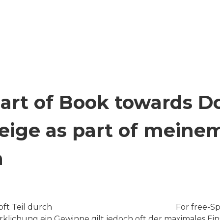
 part of Book towards
eige as part of meine
n
oft Teil durch
lies die vollständigen Infos hier
For free-Sp
lichung ein Gewinne gilt jedoch oft der maximales Einsatz