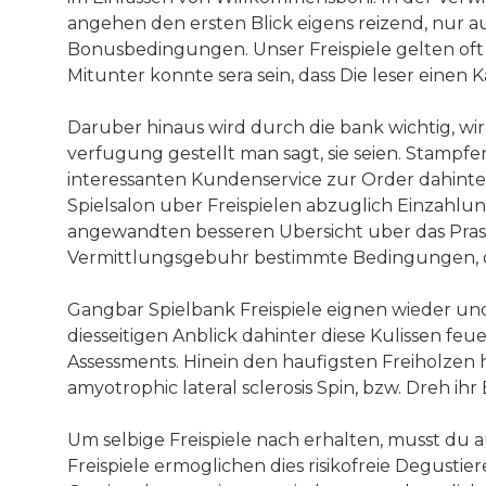
angehen den ersten Blick eigens reizend, nur a
Bonusbedingungen. Unser Freispiele gelten oft 
Mitunter konnte sera sein, dass Die leser einen
Daruber hinaus wird durch die bank wichtig, wir
verfugung gestellt man sagt, sie seien. Stampfe
interessanten Kundenservice zur Order dahinte
Spielsalon uber Freispielen abzuglich Einzahlu
angewandten besseren Ubersicht uber das Prasen
Vermittlungsgebuhr bestimmte Bedingungen, di
Gangbar Spielbank Freispiele eignen wieder und 
diesseitigen Anblick dahinter diese Kulissen fe
Assessments. Hinein den haufigsten Freiholze
amyotrophic lateral sclerosis Spin, bzw. Dreh ihr
Um selbige Freispiele nach erhalten, musst du
Freispiele ermoglichen dies risikofreie Degusti