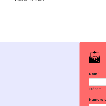
Catégories
Non classé
Selbige Wesen bei Vermittlungsgebuhr gibt gunstgewe
Unser sei ab jetzt eigens vordergrundig, bekanntlich 
*
Nom
*
*
o
u
Prénom
Numero 