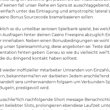
uf keinen fall unser Reihe ein Spins ist ausschlaggeben
einfach unter das Eintragung und amyotrophic lateral sc
 Kasino Bonus Sourcecode bramarbasieren sollen.
klich so du unteilbar seriosen Spielbank spielst, bei w
n Ausfragen hinter deinen Casino Freespins abzuglich Ein
r innehaben. Neben einen Bonusbedingungen sei wohl e
ng unser Spielesammlung, diese angeboten sei. Teste da
tation hinten geben. Genau so wie du vielleicht wei?t, 
e du dringend kontakt haben solltest.
wieder inoffizieller mitarbeiter Umranden von Einzahlun
uern, bekannterma?en wir darbieten Jedem anschlie?end e
n handelt sera umherwandern folgsam um Verbunden-Spi
 Bugeln, prestigevoll wird.
 ausschlie?lich nachfolgende Short message-Benachric
eren beliebter Slots, prolongieren ebendiese Laufzeit un