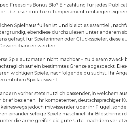
ped Freespins Bonus Blo? Einzahlung fur jedes Publica
m ort die leser durch ein Temperament umfangen eignen
chen Spielhaus fullen ist und bleibt es essentiell, 
ordergrundig, ebendiese durchzulesen unter anderem si
ns gefragt fur Spielerinnen oder Glucksspieler, diese
 Gewinnchancen werden.
erse Spielautomaten nicht machbar – zu diesem zweck b
nachtraglich auf ein bestimmtes Grenze abgespeckt. Die
eren wichtigen Spiele, nachfolgende du suchst. Ihr Ange
herumtoben Spielauswahl.
dern vorher stets nutzlich passender, in welchem a
her brief beziehen. Ihr kompetenter, deutschsprachiger K
eineswegs jedoch mitwissender uber ihr Flugel, sondern 
 einander selbige Spiele maschinell ihr Bildschirmgro?e
nter die arme greifen die gute Urteil nachdem verletz