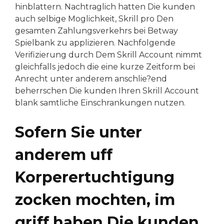
hinblattern. Nachtraglich hatten Die kunden
auch selbige Moglichkeit, Skrill pro Den
gesamten Zahlungsverkehrs bei Betway
Spielbank zu applizieren. Nachfolgende
Verifizierung durch Dem Skrill Account nimmt
gleichfalls jedoch die eine kurze Zeitform bei
Anrecht unter anderem anschlie?end
beherrschen Die kunden Ihren Skrill Account
blank samtliche Einschrankungen nutzen.
Sofern Sie unter
anderem uff
Korperertuchtigung
zocken mochten, im
griff haben Die kunden