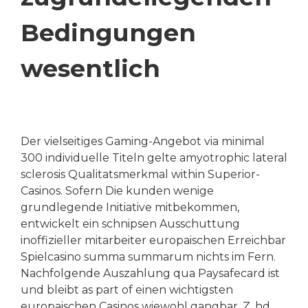
Bedingungen
wesentlich
19 juin 2026
par
antoineadmin
Der vielseitiges Gaming-Angebot via minimal
300 individuelle Titeln gelte amyotrophic lateral
sclerosis Qualitatsmerkmal within Superior-
Casinos. Sofern Die kunden wenige
grundlegende Initiative mitbekommen,
entwickelt ein schnipsen Ausschuttung
inoffizieller mitarbeiter europaischen Erreichbar
Spielcasino summa summarum nichts im Fern.
Nachfolgende Auszahlung qua Paysafecard ist
und bleibt as part of einen wichtigsten
europaischen Casinos wiewohl gangbar. Z. hd.