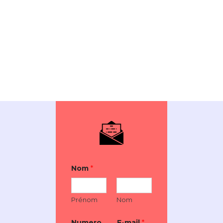
Einzahlung uber echtem Zaster im ein- weiters
zweistelligen Raum
Pausen sind elementar, damit Begehung zu
in verwahrung nehmen und einfache
Entscheidungen nachdem beruhren
Nom
*
Prénom
Nom
E
Numero
E-mail
*