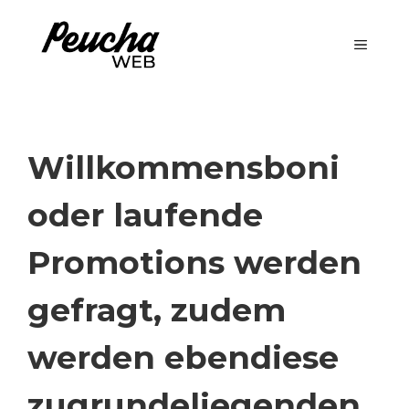
Aller
au
MENU
contenu
Willkommensboni
oder laufende
Promotions werden
gefragt, zudem
werden ebendiese
zugrundeliegenden