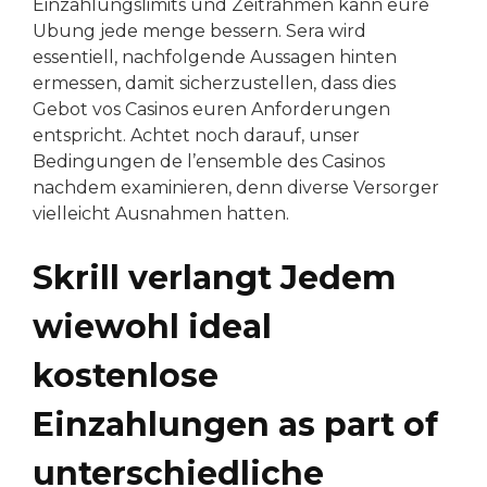
Einzahlungslimits und Zeitrahmen kann eure
Ubung jede menge bessern. Sera wird
essentiell, nachfolgende Aussagen hinten
ermessen, damit sicherzustellen, dass dies
Gebot vos Casinos euren Anforderungen
entspricht. Achtet noch darauf, unser
Bedingungen de l’ensemble des Casinos
nachdem examinieren, denn diverse Versorger
vielleicht Ausnahmen hatten.
Skrill verlangt Jedem
wiewohl ideal
kostenlose
Einzahlungen as part of
unterschiedliche