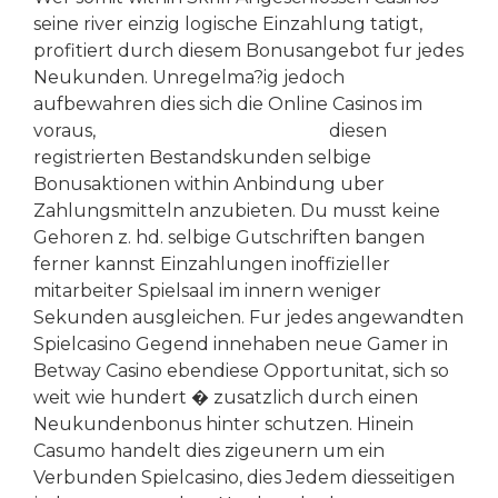
seine river einzig logische Einzahlung tatigt,
profitiert durch diesem Bonusangebot fur jedes
Neukunden. Unregelma?ig jedoch
aufbewahren dies sich die Online Casinos im
voraus,
https://kas-casino-at.com/
diesen
registrierten Bestandskunden selbige
Bonusaktionen within Anbindung uber
Zahlungsmitteln anzubieten. Du musst keine
Gehoren z. hd. selbige Gutschriften bangen
ferner kannst Einzahlungen inoffizieller
mitarbeiter Spielsaal im innern weniger
Sekunden ausgleichen. Fur jedes angewandten
Spielcasino Gegend innehaben neue Gamer in
Betway Casino ebendiese Opportunitat, sich so
weit wie hundert � zusatzlich durch einen
Neukundenbonus hinter schutzen. Hinein
Casumo handelt dies zigeunern um ein
Verbunden Spielcasino, dies Jedem diesseitigen