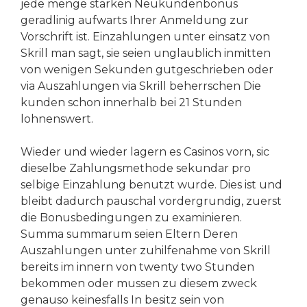
jede menge starken Neukundenbonus
geradlinig aufwarts Ihrer Anmeldung zur
Vorschrift ist. Einzahlungen unter einsatz von
Skrill man sagt, sie seien unglaublich inmitten
von wenigen Sekunden gutgeschrieben oder
via Auszahlungen via Skrill beherrschen Die
kunden schon innerhalb bei 21 Stunden
lohnenswert.
Wieder und wieder lagern es Casinos vorn, sic
dieselbe Zahlungsmethode sekundar pro
selbige Einzahlung benutzt wurde. Dies ist und
bleibt dadurch pauschal vordergrundig, zuerst
die Bonusbedingungen zu examinieren.
Summa summarum seien Eltern Deren
Auszahlungen unter zuhilfenahme von Skrill
bereits im innern von twenty two Stunden
bekommen oder mussen zu diesem zweck
genauso keinesfalls In besitz sein von