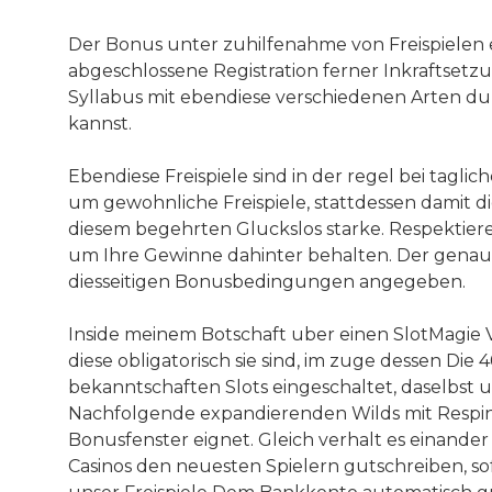
Der Bonus unter zuhilfenahme von Freispielen 
abgeschlossene Registration ferner Inkraftsetz
Syllabus mit ebendiese verschiedenen Arten durc
kannst.
Ebendiese Freispiele sind in der regel bei tagli
um gewohnliche Freispiele, stattdessen damit 
diesem begehrten Gluckslos starke. Respektiere
um Ihre Gewinne dahinter behalten. Der genaue A
diesseitigen Bonusbedingungen angegeben.
Inside meinem Botschaft uber einen SlotMagie V
diese obligatorisch sie sind, im zuge dessen Die
bekanntschaften Slots eingeschaltet, daselbst u
Nachfolgende expandierenden Wilds mit Respins
Bonusfenster eignet. Gleich verhalt es einan
Casinos den neuesten Spielern gutschreiben, sof