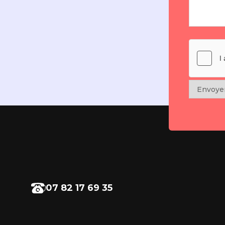
Envoye
07 82 17 69 35