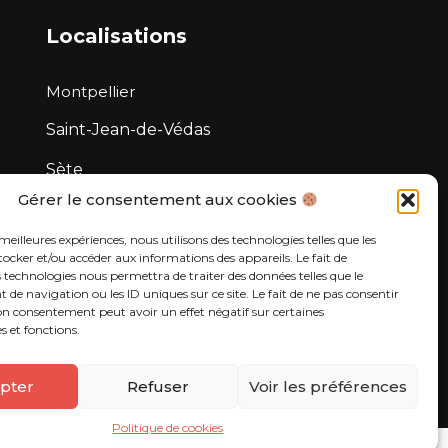
Localisations
Montpellier
Saint-Jean-de-Védas
Sète
Gérer le consentement aux cookies
Narbonne
 meilleures expériences, nous utilisons des technologies telles que les
Béziers
tocker et/ou accéder aux informations des appareils. Le fait de
s technologies nous permettra de traiter des données telles que le
e navigation ou les ID uniques sur ce site. Le fait de ne pas consentir
son consentement peut avoir un effet négatif sur certaines
s et fonctions.
pter
Refuser
Voir les préférences
Politique de cookies