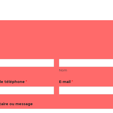
Nom
o
de téléphone
*
E-mail
*
u
o
u
E
-
m
aire ou message
a
i