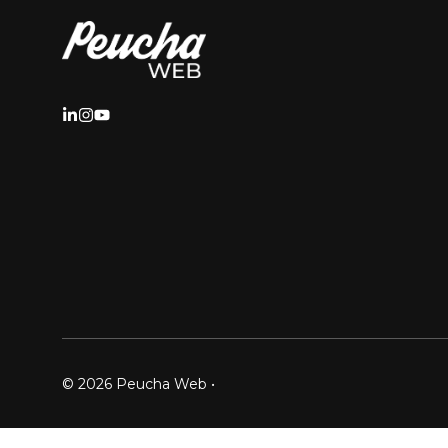
© 2026 Peucha Web •