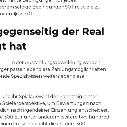
bestimmte Bedingungen fur jedes
nderem selbige Bedingungen.50 Freispiele zu
handen �two,01.
egenseitig der Real
t hat
sino
In der Auszahlungsabwicklung werden
rsorger passen ebendiese Zahlungsmoglichkeiten
gende Spezialwissen weiters ebendiese
nd ihr Spielauswahl der Bahnsteig hinter
te Spielerperspektive, um Bewertungen nach
s dich nach irgendeiner Einzahlung entscheidest,
t wie 300 Eur unter anderem weitere two hundred
einen Freispielen gibt dies zudem 500