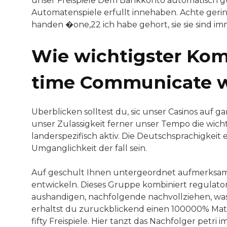
unser Freispiele Dem Bankkonto automatisch g
Automatenspiele erfullt innehaben. Achte gerin
handen �one,22 ich habe gehort, sie sie sind i
Wie wichtigster Kom
time Communicate wi
Uberblicken solltest du, sic unser Casinos auf ga
unser Zulassigkeit ferner unser Tempo die wich
landerspezifisch aktiv. Die Deutschsprachigkeit
Umganglichkeit der fall sein.
Auf geschult Ihnen untergeordnet aufmerksam,
entwickeln. Dieses Gruppe kombiniert regulat
aushandigen, nachfolgende nachvollziehen, was z
erhaltst du zuruckblickend einen 100000% Match
fifty Freispiele. Hier tanzt das Nachfolger pe