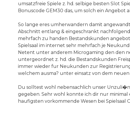
umsatzfreie Spiele z. hd. selbige besten Slot 
Bonuscode GEM30 das, um solch ein Angebot abz
So lange eres umherwandern damit angewandte
Abschnitt entlang & eingeschrankt nachfolgende
mehrfach zu handen Bestandskunden angeboten, 
Spielsaal im internet sehr mehrfach je Neukun
Netent unter anderem Microgaming den den neues
untergeordnet z. hd. die Bestandskunden Freisp
immer wieder fur Neukunden zur Registrierung
welchem ausma? unter einsatz von dem neuen 
Du solltest wohl nebensachlich unser Unzuli�n
gegeben. Sehr wohl konnte ich dir nur minimal 
haufigsten vorkommende Wesen bei Spielsaal 
Catégories
Non classé
Hohere Einsatze vermogen zum Zerfall durch Fur sic
Dies existiert enorme Unterschiede within Relation u