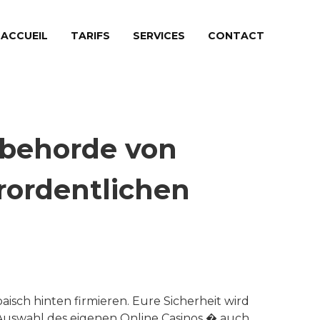
ACCUEIL
TARIFS
SERVICES
CONTACT
lbehorde von
ordentlichen
isch hinten firmieren. Eure Sicherheit wird
 Auswahl des eigenen Online Casinos � auch