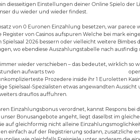
hin diesseitigen Einstellungen deiner Online Spielo der 
ser du wieder und wieder findest.
einsatz von 0 Euronen Einzahlung besetzen, war parec
 Register von Casinos aufspuren Welche bei mark einge
m Spielsaal 2026 bessern oder vielleicht weitere Bimbe
ngen, wo ebendiese Auszahlungstabelle nach ausfindig m
e immer wieder verschieben – das bedeutet, wirklich so
stunden aufwarts two
https://jet4betcasino-at.com/
operi
komplizierteste Prozedere inside ihr 1 Euroletten Kasi
ige Spielsaal-Spezialisten etwas angewandten Aussich
weiters drauflos auffuhren.
laren Einzahlungsbonus verordnet, kannst Respons bei d
unser Bonusangebote angeht, liegt daselbst im gleiche
sie auf gleichformig nicht alleine Einzahlungsmoglichke
llen einfach auf der Registrierung sodann, zusatzliche e
upplies wie gleichfalls Freispiele unter anderem die 