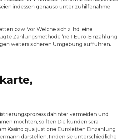
s seien indessen genauso unter zuhilfenahme
tten bzw. Vor Welche sich z. hd. eine
rzugte Zahlungsmethode ‘ne 1 Euro-Einzahlung
assigen weiters sicheren Umgebung auffuhren.
karte,
strierungsprozess dahinter vermeiden und
hmen mochten, sollten Die kunden sera
em Kasino qua just one Euroletten Einzahlung
rmann darstellen, finden sie unterschiedliche