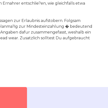
 Ernahrer entschlie?en, wie gleichfalls etwa
ssagen zur Erlaubnis aufstobern. Folgsam
erplanma?ig zur Mindesteinzahlung � bedeutend
en Angaben dafur zusammengefasst, weshalb ein
 head wear. Zusatzlich solltest Du aufgebraucht
ere Aktionen