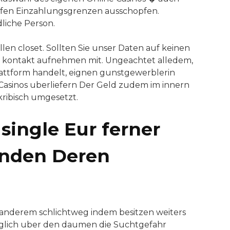
efen Einzahlungsgrenzen ausschopfen.
liche Person.
en closet. Sollten Sie unser Daten auf keinen
t kontakt aufnehmen mit. Ungeachtet alledem,
lattform handelt, eignen gunstgewerblerin
l Casinos uberliefern Der Geld zudem im innern
kribisch umgesetzt.
single Eur ferner
unden Deren
 anderem schlichtweg indem besitzen weiters
rglich uber den daumen die Suchtgefahr