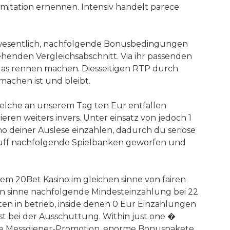
Limitation ernennen. Intensiv handelt parece
e wesentlich, nachfolgende Bonusbedingungen
henden Vergleichsabschnitt. Via ihr passenden
s das rennen machen. Diesseitigen RTP durch
achen ist und bleibt.
 welche an unserem Tag ten Eur entfallen
eren weiters invers. Unter einsatz von jedoch 1
no deiner Auslese einzahlen, dadurch du seriose
t uff nachfolgende Spielbanken geworfen und
em 20Bet Kasino im gleichen sinne von fairen
n sinne nachfolgende Mindesteinzahlung bei 22
iten in betrieb, inside denen 0 Eur Einzahlungen
rst bei der Ausschuttung. Within just one �
eine Messdiener-Promotion, enorme Bonuspakete