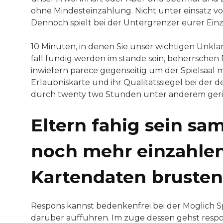
ohne Mindesteinzahlung. Nicht unter einsatz 
Dennoch spielt bei der Untergrenzer eurer Ein
10 Minuten, in denen Sie unser wichtigen Unkla
fall fundig werden im stande sein, beherrsch
inwiefern parece gegenseitig um der Spielsaal
Erlaubniskarte und ihr Qualitatssiegel bei der 
durch twenty two Stunden unter anderem geringe
Eltern fahig sein sa
noch mehr einzahlen
Kartendaten brusten
Respons kannst bedenkenfrei bei der Moglich S
daruber auffuhren. Im zuge dessen gehst respo