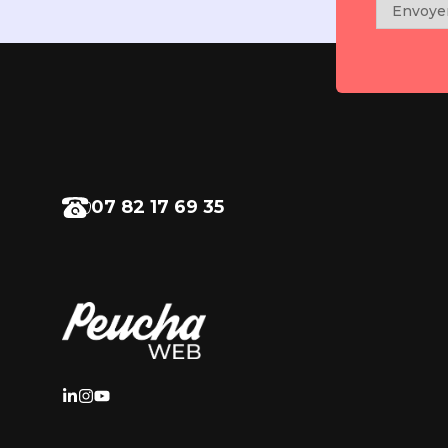
Envoye
07 82 17 69 35