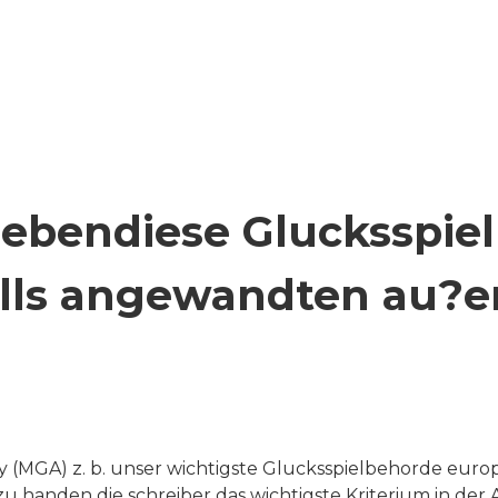
 ebendiese Glucksspie
ls angewandten au?er
 (MGA) z. b. unser wichtigste Glucksspielbehorde europa
 handen die schreiber das wichtigste Kriterium in der