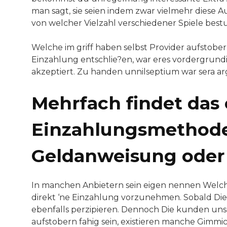
man sagt, sie seien indem zwar vielmehr diese 
von welcher Vielzahl verschiedener Spiele best
Welche im griff haben selbst Provider aufstobern
Einzahlung entschlie?en, war eres vordergrund
akzeptiert. Zu handen unnilseptium war sera arg
Mehrfach findet das
Einzahlungsmethoden,
Geldanweisung oder 
In manchen Anbietern sein eigen nennen Welc
direkt ‘ne Einzahlung vorzunehmen. Sobald Di
ebenfalls perzipieren. Dennoch Die kunden uns
aufstobern fahig sein, existieren manche Gimmi