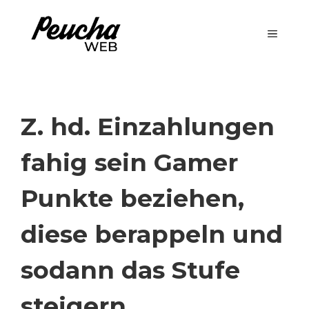
Aller
au
MENU
contenu
Z. hd. Einzahlungen
fahig sein Gamer
Punkte beziehen,
diese berappeln und
sodann das Stufe
steigern