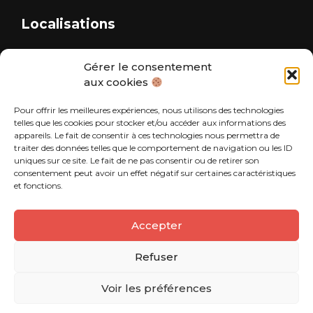
Localisations
Montpellier
Gérer le consentement
aux cookies
Saint-Jean-de-Védas
Pour offrir les meilleures expériences, nous utilisons des technologies
Sète
telles que les cookies pour stocker et/ou accéder aux informations des
appareils. Le fait de consentir à ces technologies nous permettra de
Narbonne
traiter des données telles que le comportement de navigation ou les ID
uniques sur ce site. Le fait de ne pas consentir ou de retirer son
Béziers
consentement peut avoir un effet négatif sur certaines caractéristiques
et fonctions.
Accepter
Refuser
© 2026 Peucha Web •
Voir les préférences