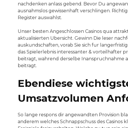
nachdenken anlass gebend. Bevor Du angewand
ausnahmslos gewissenhaft verschlingen. Richti
Register auswahlst.
Unser besten Angeschlossen Casinos qua attrakt
aktualisierten Ubersicht. Gewinn Die leser nac
auskundschaften, vorab Sie sich fur langerfris
das Spielerlebnis interessanter & vorteilhaft
beitragt, wahrend derselbe Inanspruchnahme 
beitragt.
Ebendiese wichtigst
Umsatzvolumen Anf
So lange respons dir angewandten Provision bl
anderem welches Schnappschuss des Casinos klic