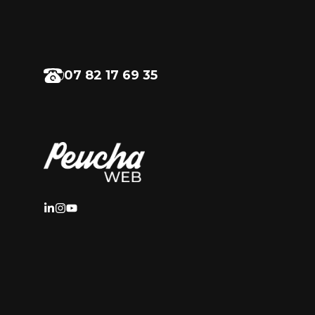
07 82 17 69 35