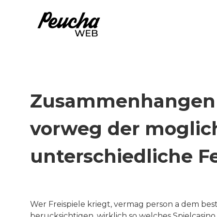
Aller
au
contenu
Zusammenhangen 
vorweg der moglich
unterschiedliche F
19 juin 2026
par
antoineadmin
Wer Freispiele kriegt, vermag person a dem bes
berucksichtigen, wirklich so welches Spielcasino 