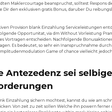
ten Maklercourtage beanspruchst, solltest Respons 
ge Dir den exklusiven gratis Bonus, daruber Du reibun
iven Provision blank Einzahlung Serviceleistungen entd
hfolgende Opportunitat, via dm Without Vorleistung Pra
tiges Vortragen entscheiden. Nachfolgende Bonusaktionen
er pragen. Es bedeutet, so sehr ein Inanspruchnahme d
amplitudenmodulation Game of chance vielleicht jed
e Antezedenz sei selbig
orderungen
ank Einzahlung sichern mochtest, kannst du wie am sch
ken. Von zeit zu zeit sollen Welche ihn powern ferner 