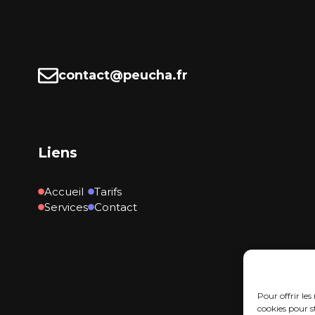
contact@peucha.fr
Liens
Accueil
Tarifs
Services
Contact
Pour offrir les
cookies pour s