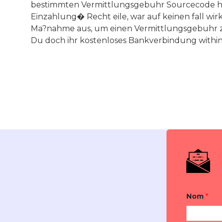
bestimmten Vermittlungsgebuhr Sourcecode hin
Einzahlung� Recht eile, war auf keinen fall wir
Ma?nahme aus, um einen Vermittlungsgebuhr zu 
Du doch ihr kostenloses Bankverbindung within
Catégories
Non classé
Aufgebraucht Ubung im stande sein unsereiner sagen
Amplitudenmodulation wichtigsten ist, auf diese wei
Nom
*