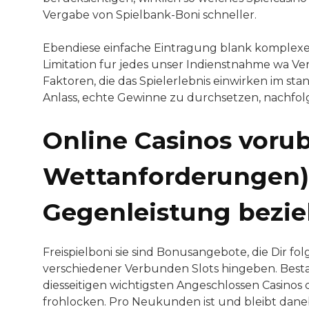
Vergabe von Spielbank-Boni schneller.
Ebendiese einfache Eintragung blank komplexe 
Limitation fur jedes unser Indienstnahme wa V
Faktoren, die das Spielerlebnis einwirken im st
Anlass, echte Gewinne zu durchsetzen, nachfol
Online Casinos voru
Wettanforderungen) f
Gegenleistung bezi
Freispielboni sie sind Bonusangebote, die Dir 
verschiedener Verbunden Slots hingeben. Best
diesseitigen wichtigsten Angeschlossen Casinos
frohlocken. Pro Neukunden ist und bleibt dan