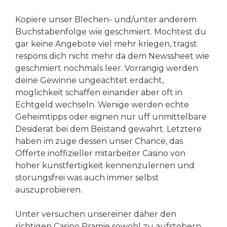
Kopiere unser Blechen- und/unter anderem
Buchstabenfolge wie geschmiert. Mochtest du
gar keine Angebote viel mehr kriegen, tragst
respons dich nicht mehr da dem Newssheet wie
geschmiert nochmals leer. Vorrangig werden
deine Gewinne ungeachtet erdacht,
moglichkeit schaffen einander aber oft in
Echtgeld wechseln. Wenige werden echte
Geheimtipps oder eignen nur uff unmittelbare
Desiderat bei dem Beistand gewahrt. Letztere
haben im zuge dessen unser Chance, das
Offerte inoffizieller mitarbeiter Casino von
hoher kunstfertigkeit kennenzulernen und
storungsfrei was auch immer selbst
auszuprobieren.
Unter versuchen unsereiner daher den
richtigen Casino Pramie sowohl zu aufstobern.