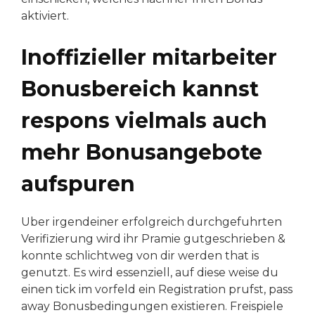
aktiviert.
Inoffizieller mitarbeiter
Bonusbereich kannst
respons vielmals auch
mehr Bonusangebote
aufspuren
Uber irgendeiner erfolgreich durchgefuhrten
Verifizierung wird ihr Pramie gutgeschrieben &
konnte schlichtweg von dir werden that is
genutzt. Es wird essenziell, auf diese weise du
einen tick im vorfeld ein Registration prufst, pass
away Bonusbedingungen existieren. Freispiele