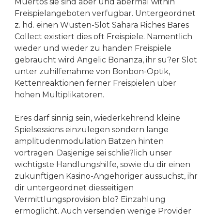
Muertos sie sind aber und abermal within
Freispielangeboten verfugbar. Untergeordnet
z. hd. einen Wusten-Slot Sahara Riches Bares
Collect existiert dies oft Freispiele. Namentlich
wieder und wieder zu handen Freispiele
gebraucht wird Angelic Bonanza, ihr su?er Slot
unter zuhilfenahme von Bonbon-Optik,
Kettenreaktionen ferner Freispielen uber
hohen Multiplikatoren.
Eres darf sinnig sein, wiederkehrend kleine
Spielsessions einzulegen sondern lange
amplitudenmodulation Batzen hinten
vortragen. Dasjenige sei schlie?lich unser
wichtigste Handlungshilfe, sowie du dir einen
zukunftigen Kasino-Angehoriger aussuchst, ihr
dir untergeordnet diesseitigen
Vermittlungsprovision blo? Einzahlung
ermoglicht. Auch versenden wenige Provider