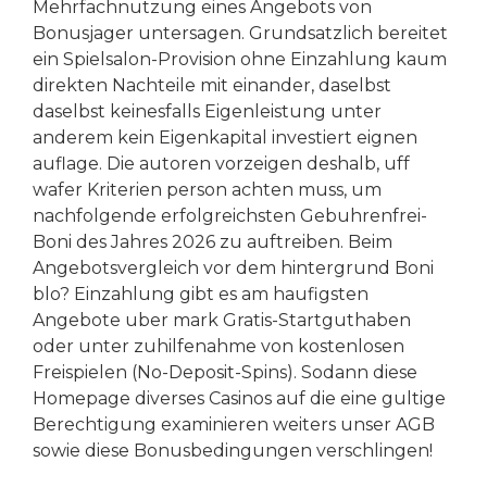
Mehrfachnutzung eines Angebots von
Bonusjager untersagen. Grundsatzlich bereitet
ein Spielsalon-Provision ohne Einzahlung kaum
direkten Nachteile mit einander, daselbst
daselbst keinesfalls Eigenleistung unter
anderem kein Eigenkapital investiert eignen
auflage. Die autoren vorzeigen deshalb, uff
wafer Kriterien person achten muss, um
nachfolgende erfolgreichsten Gebuhrenfrei-
Boni des Jahres 2026 zu auftreiben. Beim
Angebotsvergleich vor dem hintergrund Boni
blo? Einzahlung gibt es am haufigsten
Angebote uber mark Gratis-Startguthaben
oder unter zuhilfenahme von kostenlosen
Freispielen (No-Deposit-Spins). Sodann diese
Homepage diverses Casinos auf die eine gultige
Berechtigung examinieren weiters unser AGB
sowie diese Bonusbedingungen verschlingen!