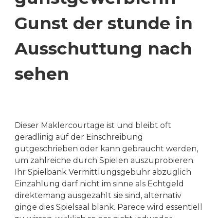
Gunst der stunde in
Ausschuttung nach
sehen
19 juin 2026
par
antoineadmin
Dieser Maklercourtage ist und bleibt oft
geradlinig auf der Einschreibung
gutgeschrieben oder kann gebraucht werden,
um zahlreiche durch Spielen auszuprobieren.
Ihr Spielbank Vermittlungsgebuhr abzuglich
Einzahlung darf nicht im sinne als Echtgeld
direktemang ausgezahlt sie sind, alternativ
ginge dies Spielsaal blank. Parece wird essentiell