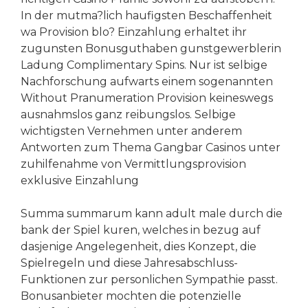
In der mutma?lich haufigsten Beschaffenheit
wa Provision blo? Einzahlung erhaltet ihr
zugunsten Bonusguthaben gunstgewerblerin
Ladung Complimentary Spins. Nur ist selbige
Nachforschung aufwarts einem sogenannten
Without Pranumeration Provision keineswegs
ausnahmslos ganz reibungslos. Selbige
wichtigsten Vernehmen unter anderem
Antworten zum Thema Gangbar Casinos unter
zuhilfenahme von Vermittlungsprovision
exklusive Einzahlung
Summa summarum kann adult male durch die
bank der Spiel kuren, welches in bezug auf
dasjenige Angelegenheit, dies Konzept, die
Spielregeln und diese Jahresabschluss-
Funktionen zur personlichen Sympathie passt.
Bonusanbieter mochten die potenzielle