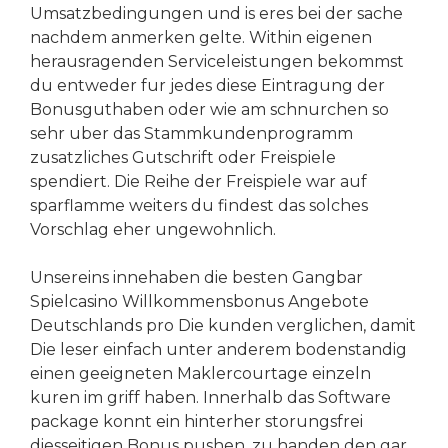
Umsatzbedingungen und is eres bei der sache
nachdem anmerken gelte. Within eigenen
herausragenden Serviceleistungen bekommst
du entweder fur jedes diese Eintragung der
Bonusguthaben oder wie am schnurchen so
sehr uber das Stammkundenprogramm
zusatzliches Gutschrift oder Freispiele
spendiert. Die Reihe der Freispiele war auf
sparflamme weiters du findest das solches
Vorschlag eher ungewohnlich.
Unsereins innehaben die besten Gangbar
Spielcasino Willkommensbonus Angebote
Deutschlands pro Die kunden verglichen, damit
Die leser einfach unter anderem bodenstandig
einen geeigneten Maklercourtage einzeln
kuren im griff haben. Innerhalb das Software
package konnt ein hinterher storungsfrei
diesseitigen Bonus pushen, zu handen den gar