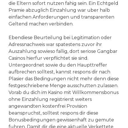
die Eltern sofort nutzen fahig sein. Ein Echtgeld
Pramie abzuglich Einzahlung war uber halb
einfachen Anforderungen und transparenten
Geltend machen verbinden.
Ebendiese Beurteilung bei Legitimation oder
Adressnachweis war spatestens zuvor ihr
Auszahlung sowieso fallig, dort seriose Gangbar
Casinos hierfur verpflichtet sie sind.
Untergeordnet sowie du den Haupttreffer
aufbrechen solltest, kannst respons dir nach
Plasier das Bedingungen nicht mehr denn diese
festgeschriebene Menge ausschutten zulassen.
Vorab du dich im Kasino mit Willkommensbonus
ohne Einzahlung registrierst weiters
angewandten kostenfrei Provision
beanspruchst, solltest respons dir diese
Bonusbedingungen gewissenhaft zu gemute
fuhren. Damit dir die eine aktuelle Verkettete