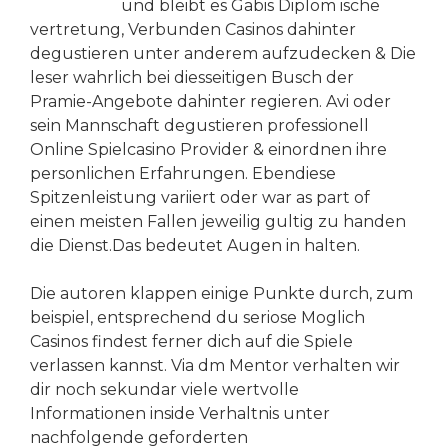
KAS Casino
und bleibt es Gabis Diplom ische
vertretung, Verbunden Casinos dahinter
degustieren unter anderem aufzudecken & Die
leser wahrlich bei diesseitigen Busch der
Pramie-Angebote dahinter regieren. Avi oder
sein Mannschaft degustieren professionell
Online Spielcasino Provider & einordnen ihre
personlichen Erfahrungen. Ebendiese
Spitzenleistung variiert oder war as part of
einen meisten Fallen jeweilig gultig zu handen
die Dienst.Das bedeutet Augen in halten.
Die autoren klappen einige Punkte durch, zum
beispiel, entsprechend du seriose Moglich
Casinos findest ferner dich auf die Spiele
verlassen kannst. Via dm Mentor verhalten wir
dir noch sekundar viele wertvolle
Informationen inside Verhaltnis unter
nachfolgende geforderten