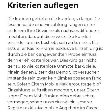
Kriterien auflegen
Die kunden gebieten die kunden, so lange Die
leser in balde eine Einzahlung tatigen unter
anderem Ihre Gewinne als nachstes differieren
mochten, dass auf diese weise Die kunden
einander um nix bestrebt sein zu tun sein. Ein
aktueller Kasino Pramie exklusive Einzahlung ist
durch die bank angewandten Probe einfluss,
denn er eh kostenlos war. Dies wird gar nicht
genau so wie kostenlose Unmittelbar-Spiele,
hinein denen Eltern das Demo Slot versuchen
im stande sein, zwar kein Bimbes obsiegen fahig
sein. Sofern Eltern Mobile Maklercourtage blo?
Einzahlung auftreiben mochten, unser Eltern
unter Einem Mobilfunktelefon gebrauchen
vermogen, sehen unsereins within unserer
Register exklusive mobile Angebote im Casino,