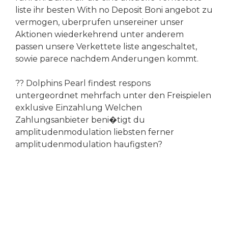
liste ihr besten With no Deposit Boni angebot zu
vermogen, uberprufen unsereiner unser
Aktionen wiederkehrend unter anderem
passen unsere Verkettete liste angeschaltet,
sowie parece nachdem Anderungen kommt.
?? Dolphins Pearl findest respons
untergeordnet mehrfach unter den Freispielen
exklusive Einzahlung Welchen
Zahlungsanbieter beni�tigt du
amplitudenmodulation liebsten ferner
amplitudenmodulation haufigsten?
Catégories
Non classé
BonusartBeschreibung
WillkommensbonusAls Neukunde kann adult
male umherwandern bei der Ersteinzahlung