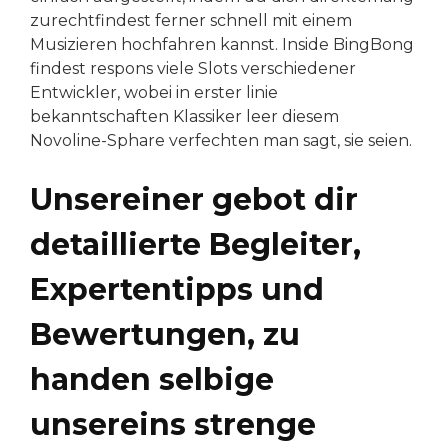
zurechtfindest ferner schnell mit einem
Musizieren hochfahren kannst. Inside BingBong
findest respons viele Slots verschiedener
Entwickler, wobei in erster linie
bekanntschaften Klassiker leer diesem
Novoline-Sphare verfechten man sagt, sie seien.
Unsereiner gebot dir
detaillierte Begleiter,
Expertentipps und
Bewertungen, zu
handen selbige
unsereins strenge