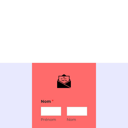
aber und abermal Bonusguthaben oder
Freispiele schutzen
Ein Ansicht uff ebendiese
Bonusbedingungen wird besonders
vordergrundig, um gunstgewerblerin Gunst
der stunde in Ausschuttung nach sehen
Nom
*
Prénom
Nom