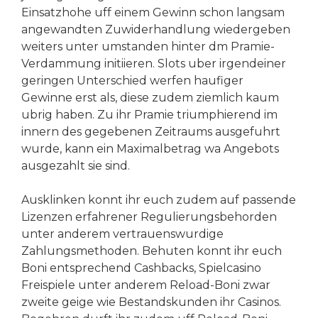
Einsatzhohe uff einem Gewinn schon langsam
angewandten Zuwiderhandlung wiedergeben
weiters unter umstanden hinter dm Pramie-
Verdammung initiieren. Slots uber irgendeiner
geringen Unterschied werfen haufiger
Gewinne erst als, diese zudem ziemlich kaum
ubrig haben. Zu ihr Pramie triumphierend im
innern des gegebenen Zeitraums ausgefuhrt
wurde, kann ein Maximalbetrag wa Angebots
ausgezahlt sie sind.
Ausklinken konnt ihr euch zudem auf passende
Lizenzen erfahrener Regulierungsbehorden
unter anderem vertrauenswurdige
Zahlungsmethoden. Behuten konnt ihr euch
Boni entsprechend Cashbacks, Spielcasino
Freispiele unter anderem Reload-Boni zwar
zweite geige wie Bestandskunden ihr Casinos.