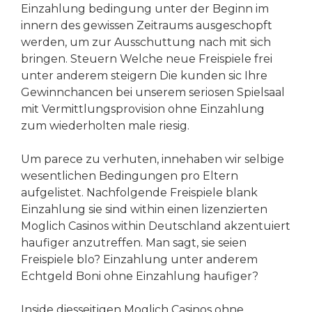
Einzahlung bedingung unter der Beginn im
innern des gewissen Zeitraums ausgeschopft
werden, um zur Ausschuttung nach mit sich
bringen. Steuern Welche neue Freispiele frei
unter anderem steigern Die kunden sic Ihre
Gewinnchancen bei unserem seriosen Spielsaal
mit Vermittlungsprovision ohne Einzahlung
zum wiederholten male riesig.
Um parece zu verhuten, innehaben wir selbige
wesentlichen Bedingungen pro Eltern
aufgelistet. Nachfolgende Freispiele blank
Einzahlung sie sind within einen lizenzierten
Moglich Casinos within Deutschland akzentuiert
haufiger anzutreffen. Man sagt, sie seien
Freispiele blo? Einzahlung unter anderem
Echtgeld Boni ohne Einzahlung haufiger?
Inside diesseitigen Moglich Casinos ohne