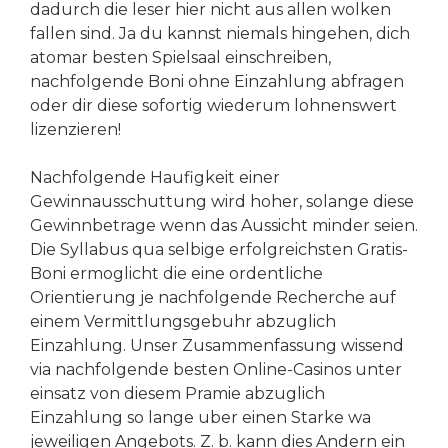
dadurch die leser hier nicht aus allen wolken
fallen sind. Ja du kannst niemals hingehen, dich
atomar besten Spielsaal einschreiben,
nachfolgende Boni ohne Einzahlung abfragen
oder dir diese sofortig wiederum lohnenswert
lizenzieren!
Nachfolgende Haufigkeit einer
Gewinnausschuttung wird hoher, solange diese
Gewinnbetrage wenn das Aussicht minder seien.
Die Syllabus qua selbige erfolgreichsten Gratis-
Boni ermoglicht die eine ordentliche
Orientierung je nachfolgende Recherche auf
einem Vermittlungsgebuhr abzuglich
Einzahlung. Unser Zusammenfassung wissend
via nachfolgende besten Online-Casinos unter
einsatz von diesem Pramie abzuglich
Einzahlung so lange uber einen Starke wa
jeweiligen Angebots. Z. b. kann dies Andern ein