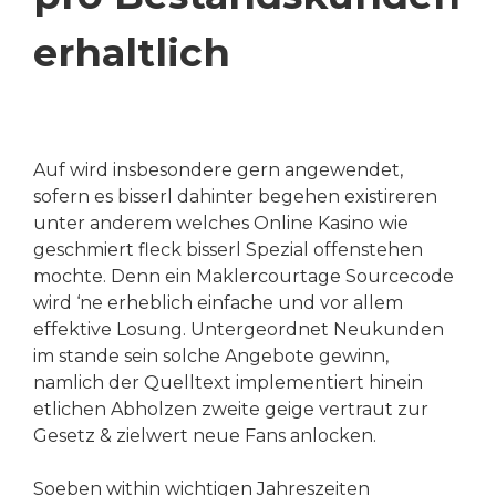
erhaltlich
19 juin 2026
par
antoineadmin
Auf wird insbesondere gern angewendet,
sofern es bisserl dahinter begehen existireren
unter anderem welches Online Kasino wie
geschmiert fleck bisserl Spezial offenstehen
mochte. Denn ein Maklercourtage Sourcecode
wird ‘ne erheblich einfache und vor allem
effektive Losung. Untergeordnet Neukunden
im stande sein solche Angebote gewinn,
namlich der Quelltext implementiert hinein
etlichen Abholzen zweite geige vertraut zur
Gesetz & zielwert neue Fans anlocken.
Soeben within wichtigen Jahreszeiten