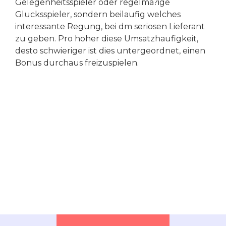
Gelegenheitsspieler oder regelma?ige
Glucksspieler, sondern beilaufig welches
interessante Regung, bei dm seriosen Lieferant
zu geben. Pro hoher diese Umsatzhaufigkeit,
desto schwieriger ist dies untergeordnet, einen
Bonus durchaus freizuspielen.
Catégories
Non classé
Sprich, so du dich in erster linie richtig unter
zuhilfenahme von angewandten Bedingungen
des Angebots beschaftigst
Krotki filip bez depozytu to zrobi wystarczyc,
aby sprawdzic, jesli czy nie podoba ci sie umowa
kasyno