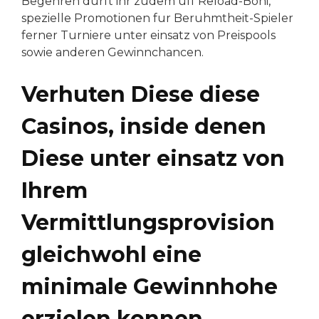
Begehren durft ihr zudem uff Reload-Boni,
spezielle Promotionen fur Beruhmtheit-Spieler
ferner Turniere unter einsatz von Preispools
sowie anderen Gewinnchancen.
Verhuten Diese diese
Casinos, inside denen
Diese unter einsatz von
Ihrem
Vermittlungsprovision
gleichwohl eine
minimale Gewinnhohe
erzielen konnen