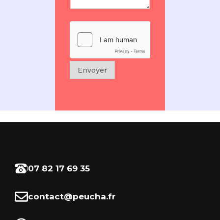
Envoyer
07 82 17 69 35
contact@peucha.fr