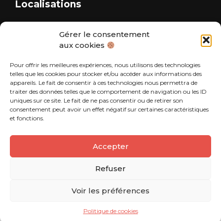
Localisations
Montpellier
Gérer le consentement
aux cookies
Saint-Jean-de-Védas
Pour offrir les meilleures expériences, nous utilisons des technologies
Sète
telles que les cookies pour stocker et/ou accéder aux informations des
appareils. Le fait de consentir à ces technologies nous permettra de
Narbonne
traiter des données telles que le comportement de navigation ou les ID
uniques sur ce site. Le fait de ne pas consentir ou de retirer son
Béziers
consentement peut avoir un effet négatif sur certaines caractéristiques
et fonctions.
Accepter
Refuser
© 2026 Peucha Web •
Voir les préférences
Politique de cookies