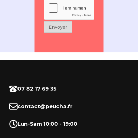
Envoyer
07 82 17 69 35
contact@peucha.fr
Lun-Sam 10:00 - 19:00