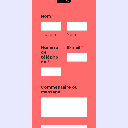
Nom
*
Prénom
Nom
*
Numero
E-mail
*
C
de
o
télépho
m
ne
*
m
e
n
t
a
i
Commentaire ou
r
message
e
o
u