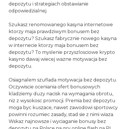
depozytu i strategiach obstawianie
odpowiedzialnej.
Szukasz renomowanego kasyna internetowe
ktorzy maja prawdziwym bonusem bez
depozytu? Szukasz fabrycznie nowego kasyna
w internecie ktorzy maja bonusem bez
depozytu? To myslenie przyszlosciowe krypto
kasyno dawaj wiecej wazne motywacja bez
depozytu.
Osiagnalem szuflada motywacja bez depozytu.
Oczywiscie oceniania ofert bonusowych
kladziemy duzy nacisk na wymagania obrotu,
niz z wysokosc promocji. Premia bez depozytu
moga byc kuszace, nawet zawodowi sportowcy
powinni rozumiec zasady, stad sie z nimi wiaza.
Wskaz najnowsze i wyciaganie bonusy bez
depozytu na Polsce na gry online flash na PL