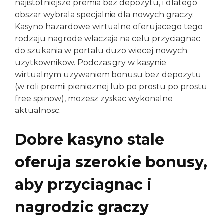
najistotniejsze premia bez depozytu, i dlatego
obszar wybrala specjalnie dla nowych graczy.
Kasyno hazardowe wirtualne oferujacego tego
rodzaju nagrode wlaczaja na celu przyciagnac
do szukania w portalu duzo wiecej nowych
uzytkownikow. Podczas gry w kasynie
wirtualnym uzywaniem bonusu bez depozytu
(w roli premii pienieznej lub po prostu po prostu
free spinow), mozesz zyskac wykonalne
aktualnosc.
Dobre kasyno stale
oferuja szerokie bonusy,
aby przyciagnac i
nagrodzic graczy