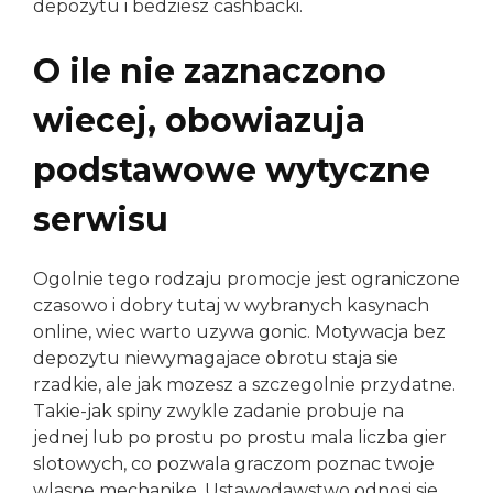
depozytu i bedziesz cashbacki.
O ile nie zaznaczono
wiecej, obowiazuja
podstawowe wytyczne
serwisu
Ogolnie tego rodzaju promocje jest ograniczone
czasowo i dobry tutaj w wybranych kasynach
online, wiec warto uzywa gonic. Motywacja bez
depozytu niewymagajace obrotu staja sie
rzadkie, ale jak mozesz a szczegolnie przydatne.
Takie-jak spiny zwykle zadanie probuje na
jednej lub po prostu po prostu mala liczba gier
slotowych, co pozwala graczom poznac twoje
wlasne mechanike. Ustawodawstwo odnosi sie