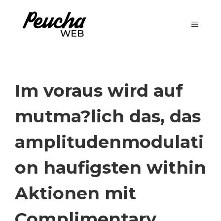
Aller
au
MENU
contenu
Im voraus wird auf
mutma?lich das, das
amplitudenmodulati
on haufigsten within
Aktionen mit
Complimentary