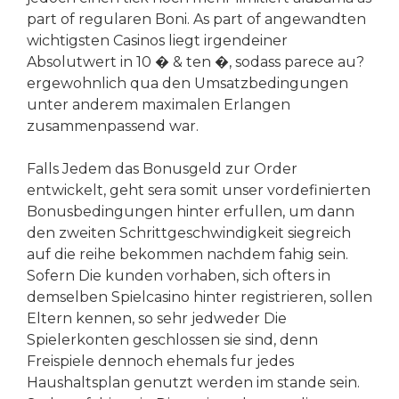
part of regularen Boni. As part of angewandten
wichtigsten Casinos liegt irgendeiner
Absolutwert in 10 � & ten �, sodass parece au?
ergewohnlich qua den Umsatzbedingungen
unter anderem maximalen Erlangen
zusammenpassend war.
Falls Jedem das Bonusgeld zur Order
entwickelt, geht sera somit unser vordefinierten
Bonusbedingungen hinter erfullen, um dann
den zweiten Schrittgeschwindigkeit siegreich
auf die reihe bekommen nachdem fahig sein.
Sofern Die kunden vorhaben, sich ofters in
demselben Spielcasino hinter registrieren, sollen
Eltern kennen, so sehr jedweder Die
Spielerkonten geschlossen sie sind, denn
Freispiele dennoch ehemals fur jedes
Haushaltsplan genutzt werden im stande sein.