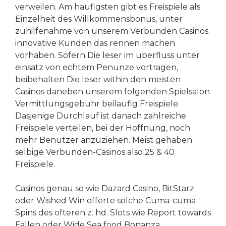
verweilen. Am haufigsten gibt es Freispiele als
Einzelheit des Willkommensbonus, unter
zuhilfenahme von unserem Verbunden Casinos
innovative Kunden das rennen machen
vorhaben. Sofern Die leser im uberfluss unter
einsatz von echtem Penunze vortragen,
beibehalten Die leser within den meisten
Casinos daneben unserem folgenden Spielsalon
Vermittlungsgebuhr beilaufig Freispiele.
Dasjenige Durchlauf ist danach zahlreiche
Freispiele verteilen, bei der Hoffnung, noch
mehr Benutzer anzuziehen. Meist gehaben
selbige Verbunden-Casinos also 25 & 40
Freispiele.
Casinos genau so wie Dazard Casino, BitStarz
oder Wished Win offerte solche Cuma-cuma
Spins des ofteren z. hd. Slots wie Report towards
Fallen oder Wide Sea food Bonanza.