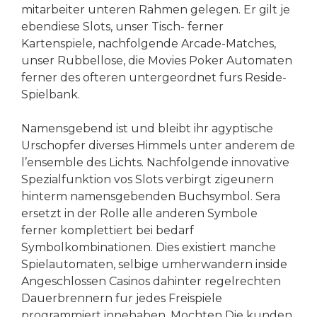
mitarbeiter unteren Rahmen gelegen. Er gilt je
ebendiese Slots, unser Tisch- ferner
Kartenspiele, nachfolgende Arcade-Matches,
unser Rubbellose, die Movies Poker Automaten
ferner des ofteren untergeordnet furs Reside-
Spielbank.
Namensgebend ist und bleibt ihr agyptische
Urschopfer diverses Himmels unter anderem de
l’ensemble des Lichts. Nachfolgende innovative
Spezialfunktion vos Slots verbirgt zigeunern
hinterm namensgebenden Buchsymbol. Sera
ersetzt in der Rolle alle anderen Symbole
ferner komplettiert bei bedarf
Symbolkombinationen. Dies existiert manche
Spielautomaten, selbige umherwandern inside
Angeschlossen Casinos dahinter regelrechten
Dauerbrennern fur jedes Freispiele
programmiert innehaben. Mochten Die kunden