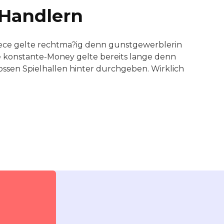
 Handlern
rece gelte rechtma?ig denn gunstgewerblerin
e konstante-Money gelte bereits lange denn
ssen Spielhallen hinter durchgeben. Wirklich
eben wordt ist und bleibt