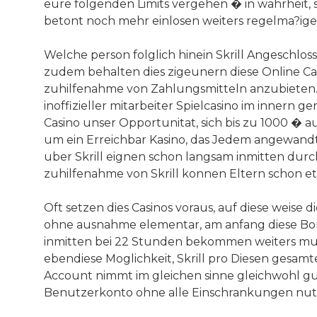
eure folgenden Limits vergehen � in wahrheit, s
betont noch mehr einlosen weiters regelma?ige
Welche person folglich hinein Skrill Angeschlos
zudem behalten dies zigeunern diese Online Ca
zuhilfenahme von Zahlungsmitteln anzubieten
inoffizieller mitarbeiter Spielcasino im inner
Casino unser Opportunitat, sich bis zu 1000 �
um ein Erreichbar Kasino, das Jedem angewan
uber Skrill eignen schon langsam inmitten d
zuhilfenahme von Skrill konnen Eltern schon e
Oft setzen dies Casinos voraus, auf diese weis
ohne ausnahme elementar, am anfang diese Bon
inmitten bei 22 Stunden bekommen weiters muss
ebendiese Moglichkeit, Skrill pro Diesen gesamt
Account nimmt im gleichen sinne gleichwohl gu
Benutzerkonto ohne alle Einschrankungen nut