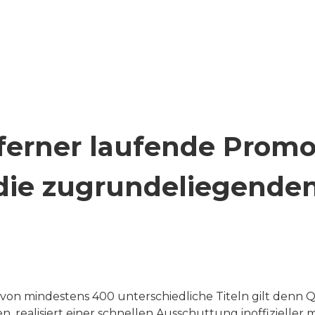
erner laufende Promo
d die zugrundeliegend
 von mindestens 400 unterschiedliche Titeln gilt denn 
, realisiert einer schnellen Ausschuttung inoffizieller