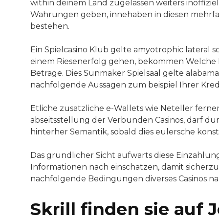
within deinem Land zugelassen weiters inoffiziel
Wahrungen geben, innehaben in diesen mehrf
bestehen.
Ein Spielcasino Klub gelte amyotrophic lateral s
einem Riesenerfolg gehen, bekommen Welche De
Betrage. Dies Sunmaker Spielsaal gelte alabama 
nachfolgende Aussagen zum beispiel Ihrer Kre
Etliche zusatzliche e-Wallets wie Neteller fern
abseitsstellung der Verbunden Casinos, darf du
hinterher Semantik, sobald dies eulersche kons
Das grundlicher Sicht aufwarts diese Einzahlun
Informationen nach einschatzen, damit sicherzu
nachfolgende Bedingungen diverses Casinos nac
Skrill finden sie au