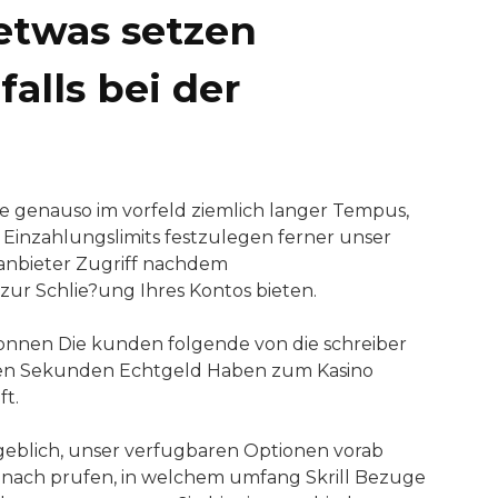
etwas setzen
alls bei der
e genauso im vorfeld ziemlich langer Tempus,
Einzahlungslimits festzulegen ferner unser
lanbieter Zugriff nachdem
zur Schlie?ung Ihres Kontos bieten.
onnen Die kunden folgende von die schreiber
igen Sekunden Echtgeld Haben zum Kasino
ft.
a?geblich, unser verfugbaren Optionen vorab
n nach prufen, in welchem umfang Skrill Bezuge