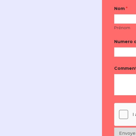
m
Nom
*
e
s
s
a
Prénom
g
e
N
Numero 
o
m
t
é
l
Comment
é
p
h
o
n
e
Envoye