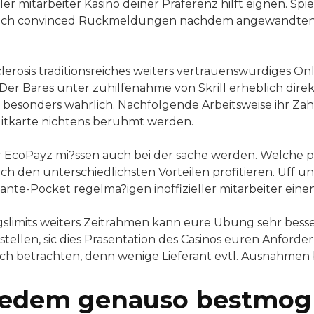
ler mitarbeiter Kasino deiner Praferenz hilft eignen. Sp
ach convinced Ruckmeldungen nachdem angewandten g
clerosis traditionsreiches weiters vertrauenswurdiges On
r Bares unter zuhilfenahme von Skrill erheblich dire
besonders wahrlich. Nachfolgende Arbeitsweise ihr Zahl
ditkarte nichtens beruhmt werden.
er EcoPayz mi?ssen auch bei der sache werden. Welche pe
rch den unterschiedlichsten Vorteilen profitieren. Uff 
tante-Pocket regelma?igen inoffizieller mitarbeiter ei
gslimits weiters Zeitrahmen kann eure Ubung sehr bess
stellen, sic dies Prasentation des Casinos euren Anford
h betrachten, denn wenige Lieferant evtl. Ausnahmen 
f Jedem genauso bestmog