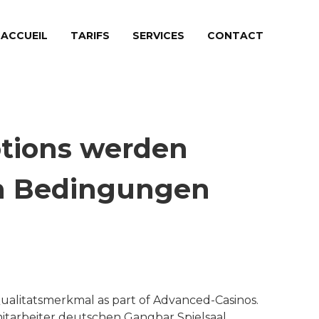
ACCUEIL
TARIFS
SERVICES
CONTACT
tions werden
en Bedingungen
Qualitatsmerkmal as part of Advanced-Casinos.
 mitarbeiter deutschen Gangbar Spielsaal