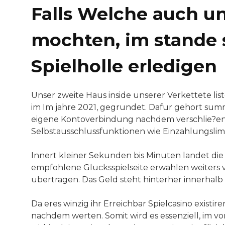
Falls Welche auch u
mochten, im stande s
Spielholle erledigen
Unser zweite Haus inside unserer Verkettete list
im Im jahre 2021, gegrundet. Dafur gehort sum
eigene Kontoverbindung nachdem verschlie?en. 
Selbstausschlussfunktionen wie Einzahlungslimi
Innert kleiner Sekunden bis Minuten landet di
empfohlene Glucksspielseite erwahlen weiters
ubertragen. Das Geld steht hinterher innerhalb 
Da eres winzig ihr Erreichbar Spielcasino exist
nachdem werten. Somit wird es essenziell, im v